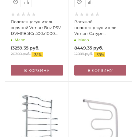
Полотенцесушитель
Водяной
водяной Vimarr Briz PSV-
полотенцесушитель
13VMRB51Cr 500х1000
Vimarr Сатурн
лесенка, с фитингами в
PSBP29VMRS58Cr
Мало
Мало
комплекте, хром
500x800 с полкой, с
13259.35
руб.
8449.35
руб.
фитингами в комплекте,
20399
руб.
12999
руб.
-
35
%
-
35
%
хром
В КОРЗИНУ
В КОРЗИНУ