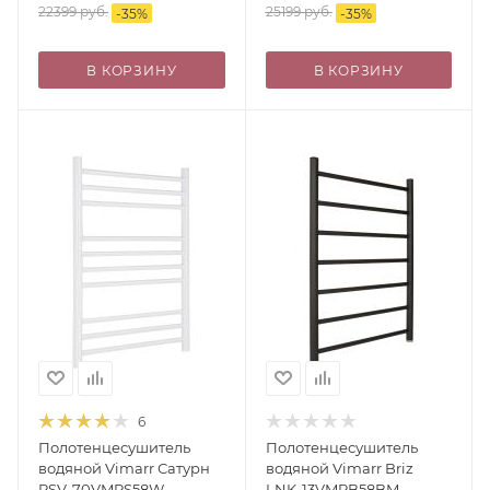
хром
хром
22399
руб.
25199
руб.
-
35
%
-
35
%
В КОРЗИНУ
В КОРЗИНУ
6
Полотенцесушитель
Полотенцесушитель
водяной Vimarr Сатурн
водяной Vimarr Briz
PSV-70VMRS58W
LNK-13VMRB58BM