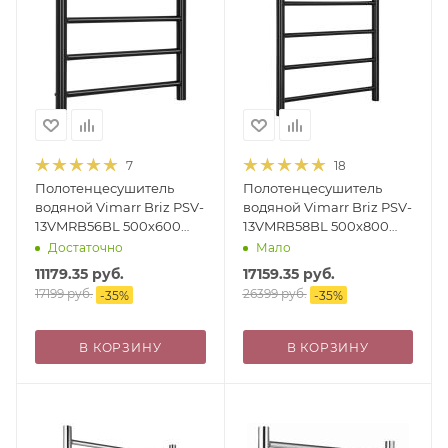
7
18
Полотенцесушитель
Полотенцесушитель
водяной Vimarr Briz PSV-
водяной Vimarr Briz PSV-
13VMRB56BL 500х600
13VMRB58BL 500х800
лесенка, с фитингами в
лесенка, с фитингами в
Достаточно
Мало
комплекте, черный
комплекте, черный
11179.35
руб.
17159.35
руб.
матовый
матовый
17199
руб.
26399
руб.
-
35
%
-
35
%
В КОРЗИНУ
В КОРЗИНУ