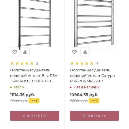
2
4
Полотенцесушитель
Полотенцесушитель
водяной Vimarr Briz PSV-
водяной Vimarr Сатурн
13VMRB58Cr 500х800
PSV-70VMRS56Cr
лесенка, с фитингами в
500х600 лесенка, с
Мало
Нет в наличии
комплекте, хром
фитингами в комплекте,
11114.35
руб.
10984.35
руб.
хром
17099
руб.
16899
руб.
-
35
%
-
35
%
В КОРЗИНУ
В КОРЗИНУ