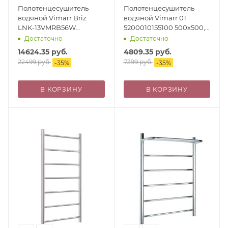
Полотенцесушитель
Полотенцесушитель
водяной Vimarr Briz
водяной Vimarr 01
LNK-13VMRB56W
5200010155100 500х500,
500х600 лесенка, с
хром
Достаточно
Достаточно
фитингами в комплекте,
14624.35
руб.
4809.35
руб.
белый
22499
руб.
7399
руб.
-
35
%
-
35
%
В КОРЗИНУ
В КОРЗИНУ