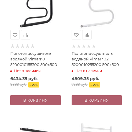
Полотенцесушитель
Полотенцесушитель
водяной Vimarr 01
водяной Vimarr 02
5200010155300 500х500
5200010255200 500х500
черный
белый, с полкой
Нет в наличии
Нет в наличии
6434.35
руб.
4809.35
руб.
9899
руб.
7399
руб.
-
35
%
-
35
%
В КОРЗИНУ
В КОРЗИНУ