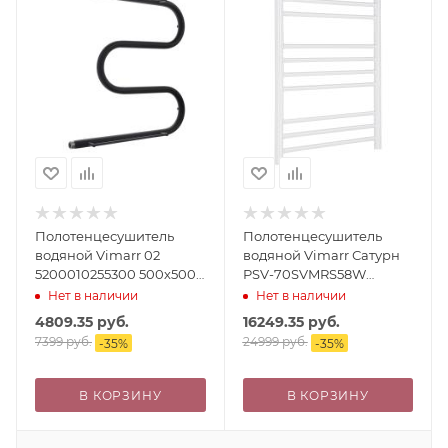
Полотенцесушитель
Полотенцесушитель
водяной Vimarr 02
водяной Vimarr Сатурн
5200010255300 500х500
PSV-70SVMRS58W
черный, с полкой
500х800 лесенка, с
Нет в наличии
Нет в наличии
фитингами в комплекте,
4809.35
руб.
16249.35
руб.
белый матовый
7399
руб.
24999
руб.
-
35
%
-
35
%
В КОРЗИНУ
В КОРЗИНУ