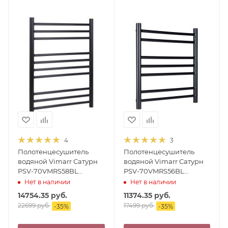
4
3
Полотенцесушитель
Полотенцесушитель
водяной Vimarr Сатурн
водяной Vimarr Сатурн
PSV-70VMRS58BL
PSV-70VMRS56BL
500х800 лесенка, с
500х600 лесенка, с
Нет в наличии
Нет в наличии
фитингами в комплекте,
фитингами в комплекте,
14754.35
руб.
11374.35
руб.
черный матовый
черный матовый
22699
руб.
17499
руб.
-
35
%
-
35
%