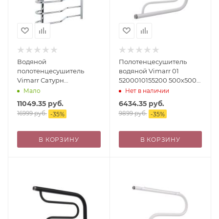
Водяной
Полотенцесушитель
полотенцесушитель
водяной Vimarr 01
Vimarr Сатурн
5200010155200 500х500
PSBP14VMRS51Cr
белый
Мало
Нет в наличии
500х1000, с фитингами в
11049.35
руб.
6434.35
руб.
комплекте, хром
16999
руб.
9899
руб.
-
35
%
-
35
%
В КОРЗИНУ
В КОРЗИНУ