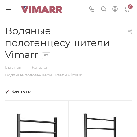
0
Водяные
полотенцесушители
Vimarr
53
—
—
Главная
Каталог
Водяные полотенцесушители Vimarr
ФИЛЬТР