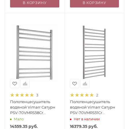
В КОРЗИНУ
В КОРЗИНУ
3
2
Полотенцесушитель
Полотенцесушитель
водяной Vimarr Сатурн
водяной Vimarr Сатурн
PSV-70VMRS58Cr
PSV-70VMRS51Cr
500х800 лесенка, с
500х1000 лесенка, с
Мало
Нет в наличии
фитингами в комплекте,
фитингами в комплекте,
14559.35
руб.
16379.35
руб.