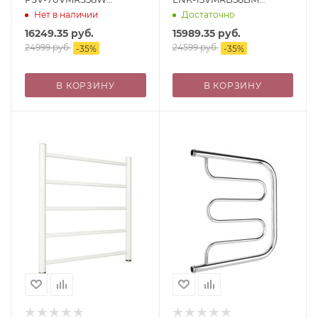
500х800 лесенка, с
500х800 лесенка, с
Нет в наличии
Достаточно
фитингами в комплекте,
фитингами в комплекте,
16249.35
руб.
15989.35
руб.
белый матовый
черный матовый (муар)
24999
руб.
24599
руб.
-
35
%
-
35
%
В КОРЗИНУ
В КОРЗИНУ