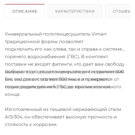
ОПИСАНИЕ
ХАРАКТЕРИСТИКИ
ОТЗЫВЫ
Универсальный полотенцесушитель Vimarr
традиционной формы позволяет
подключить его как слева, так и справа к системе
горячего водоснабжения (ГВС). В комплект
поставки не входят фитинги, что дает вам свободу
Ширина этого полотенцесушителя составляет 500
выбора подходящих элементов для подключения.
мм, что делает его компактным и прекрасно
Его высота составляет 500 мм, а это меряется от
подходящим для небольших ванных комнат.
точки подключения к ГВС до противоположного
конца.
Изготовленный из пищевой нержавеющей стали
AISI304, он обеспечивает высокую прочность и
стойкость к коррозии.