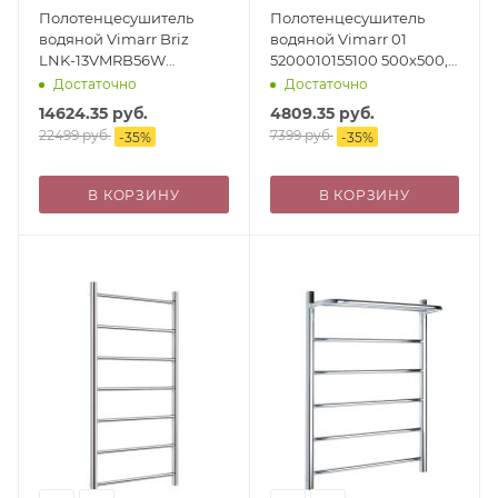
Полотенцесушитель
Полотенцесушитель
водяной Vimarr Briz
водяной Vimarr 01
LNK-13VMRB56W
5200010155100 500х500,
500х600 лесенка, с
хром
Достаточно
Достаточно
фитингами в комплекте,
14624.35
руб.
4809.35
руб.
белый
22499
руб.
7399
руб.
-
35
%
-
35
%
В КОРЗИНУ
В КОРЗИНУ