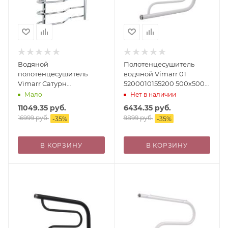
Водяной
Полотенцесушитель
полотенцесушитель
водяной Vimarr 01
Vimarr Сатурн
5200010155200 500х500
PSBP14VMRS51Cr
белый
Мало
Нет в наличии
500х1000, с фитингами в
11049.35
руб.
6434.35
руб.
комплекте, хром
16999
руб.
9899
руб.
-
35
%
-
35
%
В КОРЗИНУ
В КОРЗИНУ