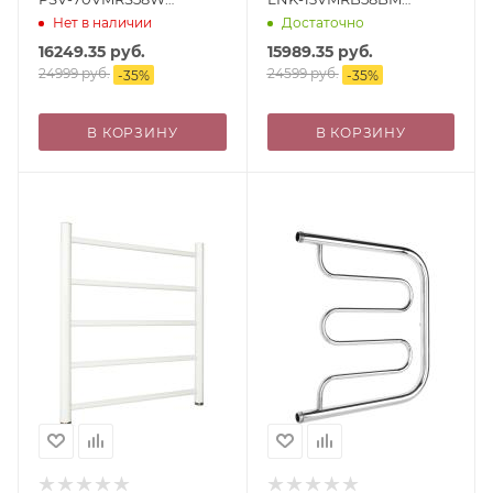
500х800 лесенка, с
500х800 лесенка, с
Нет в наличии
Достаточно
фитингами в комплекте,
фитингами в комплекте,
16249.35
руб.
15989.35
руб.
белый матовый
черный матовый (муар)
24999
руб.
24599
руб.
-
35
%
-
35
%
В КОРЗИНУ
В КОРЗИНУ