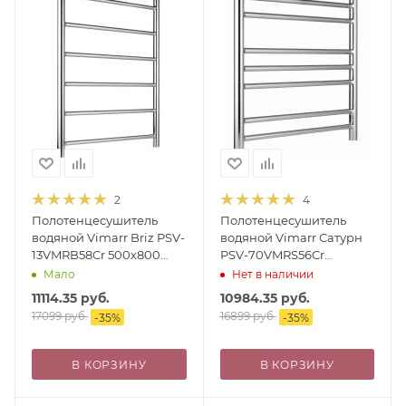
2
4
Полотенцесушитель
Полотенцесушитель
водяной Vimarr Briz PSV-
водяной Vimarr Сатурн
13VMRB58Cr 500х800
PSV-70VMRS56Cr
лесенка, с фитингами в
500х600 лесенка, с
Мало
Нет в наличии
комплекте, хром
фитингами в комплекте,
11114.35
руб.
10984.35
руб.
хром
17099
руб.
16899
руб.
-
35
%
-
35
%
В КОРЗИНУ
В КОРЗИНУ