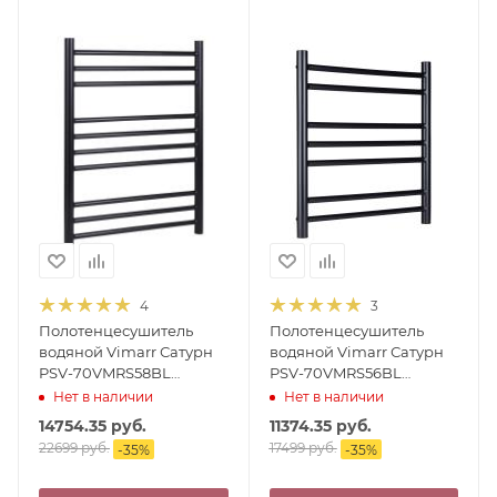
4
3
Полотенцесушитель
Полотенцесушитель
водяной Vimarr Сатурн
водяной Vimarr Сатурн
PSV-70VMRS58BL
PSV-70VMRS56BL
500х800 лесенка, с
500х600 лесенка, с
Нет в наличии
Нет в наличии
фитингами в комплекте,
фитингами в комплекте,
14754.35
руб.
11374.35
руб.
черный матовый
черный матовый
22699
руб.
17499
руб.
-
35
%
-
35
%