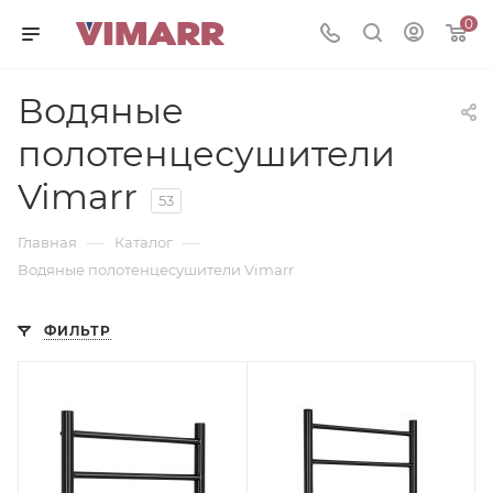
0
Водяные
полотенцесушители
Vimarr
53
—
—
Главная
Каталог
Водяные полотенцесушители Vimarr
ФИЛЬТР