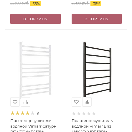
хром
хром
22399
руб.
25199
руб.
-
35
%
-
35
%
В КОРЗИНУ
В КОРЗИНУ
6
Полотенцесушитель
Полотенцесушитель
водяной Vimarr Сатурн
водяной Vimarr Briz
PSV-70VMRS58W
LNK-13VMRB58BM