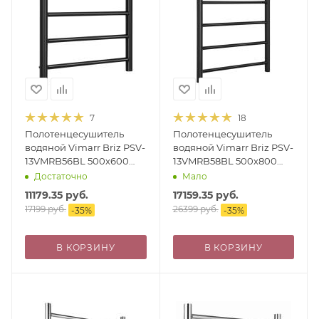
7
18
Полотенцесушитель
Полотенцесушитель
водяной Vimarr Briz PSV-
водяной Vimarr Briz PSV-
13VMRB56BL 500х600
13VMRB58BL 500х800
лесенка, с фитингами в
лесенка, с фитингами в
Достаточно
Мало
комплекте, черный
комплекте, черный
11179.35
руб.
17159.35
руб.
матовый
матовый
17199
руб.
26399
руб.
-
35
%
-
35
%
В КОРЗИНУ
В КОРЗИНУ