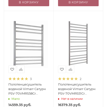
В КОРЗИНУ
В КОРЗИНУ
3
2
Полотенцесушитель
Полотенцесушитель
водяной Vimarr Сатурн
водяной Vimarr Сатурн
PSV-70VMRS58Cr
PSV-70VMRS51Cr
500х800 лесенка, с
500х1000 лесенка, с
Мало
Нет в наличии
фитингами в комплекте,
фитингами в комплекте,
14559.35
руб.
16379.35
руб.