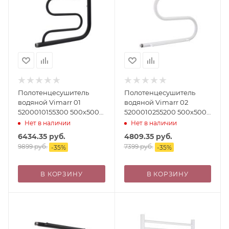
Полотенцесушитель
Полотенцесушитель
водяной Vimarr 01
водяной Vimarr 02
5200010155300 500х500
5200010255200 500х500
черный
белый, с полкой
Нет в наличии
Нет в наличии
6434.35
руб.
4809.35
руб.
9899
руб.
7399
руб.
-
35
%
-
35
%
В КОРЗИНУ
В КОРЗИНУ