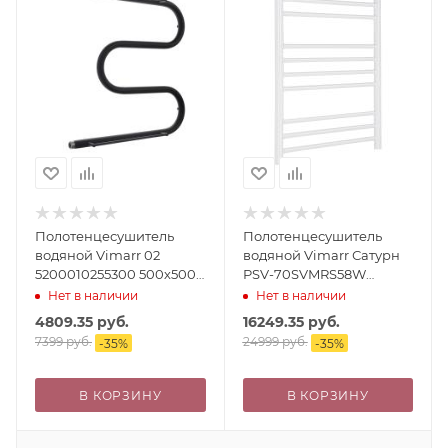
Полотенцесушитель
Полотенцесушитель
водяной Vimarr 02
водяной Vimarr Сатурн
5200010255300 500х500
PSV-70SVMRS58W
черный, с полкой
500х800 лесенка, с
Нет в наличии
Нет в наличии
фитингами в комплекте,
4809.35
руб.
16249.35
руб.
белый матовый
7399
руб.
24999
руб.
-
35
%
-
35
%
В КОРЗИНУ
В КОРЗИНУ