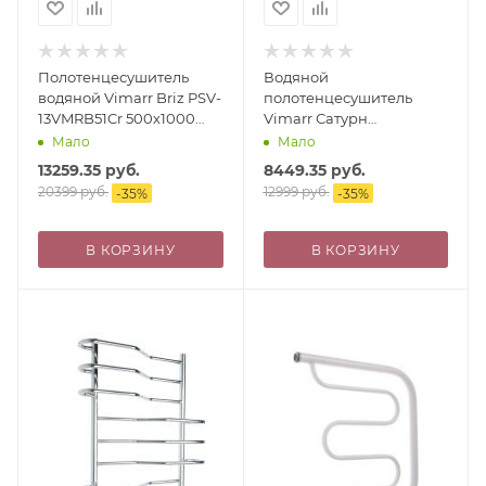
Полотенцесушитель
Водяной
водяной Vimarr Briz PSV-
полотенцесушитель
13VMRB51Cr 500х1000
Vimarr Сатурн
лесенка, с фитингами в
PSBP29VMRS58Cr
Мало
Мало
комплекте, хром
500x800 с полкой, с
13259.35
руб.
8449.35
руб.
фитингами в комплекте,
20399
руб.
12999
руб.
-
35
%
-
35
%
хром
В КОРЗИНУ
В КОРЗИНУ