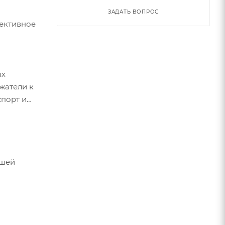
ЗАДАТЬ ВОПРОС
фективное
ых
жатели к
спорт и
ашей