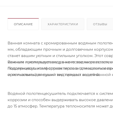
ОПИСАНИЕ
ХАРАКТЕРИСТИКИ
ОТЗЫВЫ
Ванная комната с хромированным водяным полотен
мм, обладающим прочным и долговечным корпусом 
станет вашим уютным и стильным уголком. Этот сов
комнате и использует воду в качестве нагревателя,
Важным преимуществом данного водяного полотенце
Полотенцесушитель спроектирован для использовани
поддерживать комфортное тепло в помещении и пре
использовать для сушки текстильных изделий.
оригинальный внешний вид придаст вашей ванной к
Водяной полотенцесушитель подключается к систем
коррозии и способен выдерживать высокое давление
до 15 атмосфер. Температура теплоносителя может до