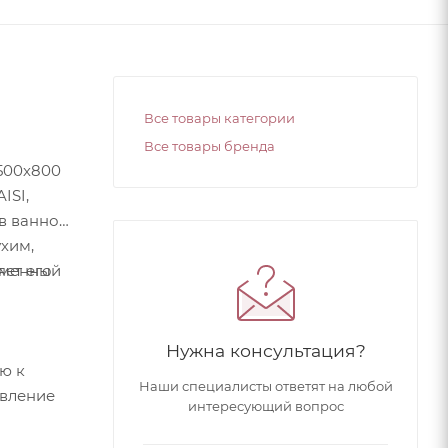
Все товары категории
Все товары бренда
500х800
ISI,
в ванной
хим,
яет его
еменный
Нужна консультация?
ю к
Наши специалисты ответят на любой
авление
интересующий вопрос