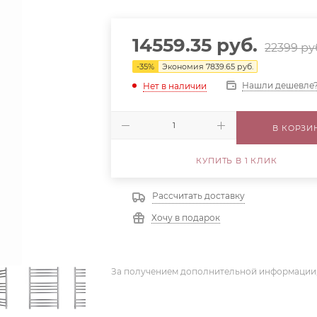
14559.35
руб.
22399
ру
-
35
%
Экономия
7839.65
руб.
Нашли дешевле
Нет в наличии
В КОРЗИ
КУПИТЬ В 1 КЛИК
Рассчитать доставку
Хочу в подарок
За получением дополнительной информации,