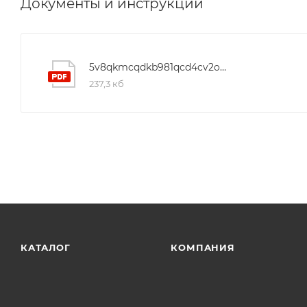
Документы и инструкции
5v8qkmcqdkb981qcd4cv2on3udqgjust
237,3 кб
КАТАЛОГ
КОМПАНИЯ