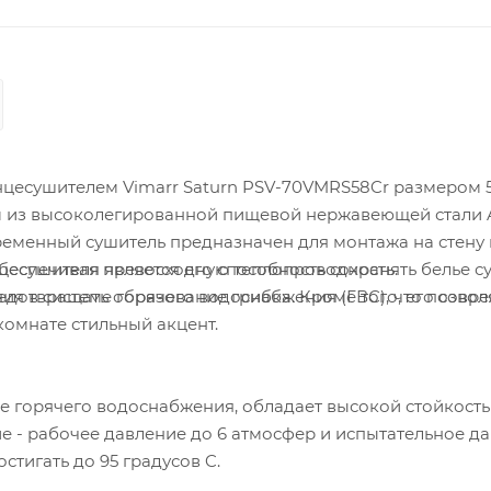
цесушителем Vimarr Saturn PSV-70VMRS58Cr размером 
из высоколегированной пищевой нержавеющей стали A
ременный сушитель предназначен для монтажа на стену 
 обеспечивая превосходную теплопроводность.
сушителя является его способность сохранять белье су
я в системе горячего водоснабжения (ГВС), что позвол
дотвращать образование грибка. Кроме того, его совр
омнате стильный акцент.
е горячего водоснабжения, обладает высокой стойкость
 - рабочее давление до 6 атмосфер и испытательное д
стигать до 95 градусов C.