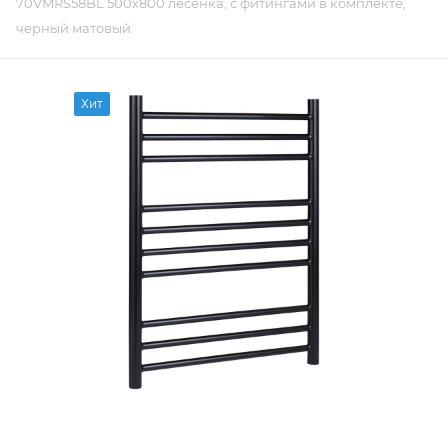
70VMRS58BL 500х800 лесенка, с фитингами в комплекте,
черный матовый
Хит