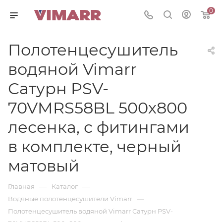
0
Полотенцесушитель
водяной Vimarr
Сатурн PSV-
70VMRS58BL 500х800
лесенка, с фитингами
в комплекте, черный
матовый
—
—
Главная
Каталог
—
Водяные полотенцесушители Vimarr
Полотенцесушитель водяной Vimarr Сатурн PSV-