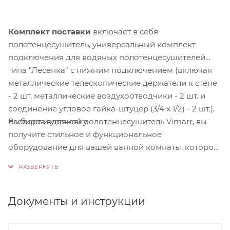
Комплект поставки
включает в себя
полотенцесушитель, универсальный комплект
подключения для водяных полотенцесушителей
типа "Лесенка" с нижним подключением (включая
металлические телескопические держатели к стене
- 2 шт, металлические воздухоотводчики - 2 шт. и
соединение угловое гайка-штуцер (3/4 х 1/2) - 2 шт.),
Выбирая водяной полотенцесушитель Vimarr, вы
паспорт и упаковку.
получите стильное и функциональное
оборудование для вашей ванной комнаты, которое
обеспечит комфорт, эффективность и долгий срок
службы.
Документы и инструкции