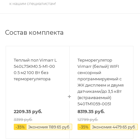
к нашим специалистам!
Состав комплекта
Теплый пол Vimarr L
Терморегулятор
540L75KM0.5-M1-00
Vimarr (белый) WIFI
0.5 м2 100 Вт без
сенсорный
терморегулятора
программируемый с
ЖК дисплеем и двумя
датчиками/до 3,5 кВт
(встраиваемый)
540TM1059-0051
2209.35
руб.
8319.35
руб.
3399
руб.
12799
руб.
-
35
%
Экономия
1189.65
руб.
-
35
%
Экономия
4479.65
руб.