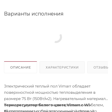
Варианты исполнения
ОПИСАНИЕ
ХАРАКТЕРИСТИКИ
ОТЗЫВЫ
Электрический теплый пол Vimarr обладает
поверхностной мощностью тепловыделения в
размере 75 Вт (150Вт/м2). Нагревательный материал
оснащен двухжильным экранированным кабелем,
Терморегулятор белого цвета Vimarr с Wi-
закрепленным на стекловолоконной сетке, что
Fi
представляет собой встроенный цифровой