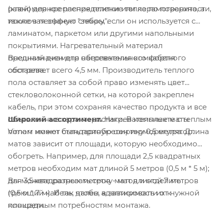
(клей) для крепления плитки или керамогранита, а
равномерное распределение тепла по поверхности,
также в песчаную стяжку, если он используется с
исключая эффект "зебры".
ламинатом, паркетом или другими напольными
покрытиями. Нагревательный материал
Внешний диаметр нагревательного кабеля
предназначен для обеспечения комфортного
составляет всего 4,5 мм. Производитель теплого
обогрева.
пола оставляет за собой право изменять цвет
стекловолоконной сетки, на которой закреплен
кабель, при этом сохраняя качество продукта и все
Широкий ассортимент.
Нагревательные маты
объявленные характеристики. В комплекте с теплым
Vimarr имеют стандартную ширину 0,5 метра. Длина
полом может быть приобретен терморегулятор.
матов зависит от площади, которую необходимо
обогреть. Например, для площади 2,5 квадратных
метров необходим мат длиной 5 метров (0,5 м * 5 м);
Вы можете разрезать сетку матов и отделить
для 3,5 квадратных метров - мат длиной 7 метров
греющий кабель, чтобы адаптировать их к
(0,5 м * 7 м). И так далее, в зависимости от нужной
конкретным потребностям монтажа.
площади.