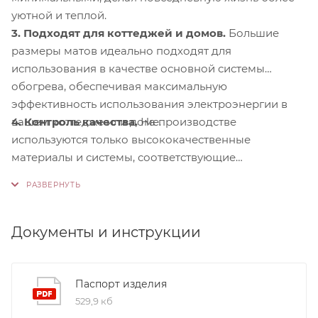
уютной и теплой.
3. Подходят для коттеджей и домов.
Большие
размеры матов идеально подходят для
использования в качестве основной системы
обогрева, обеспечивая максимальную
эффективность использования электроэнергии в
4. Контроль качества.
На производстве
вашем коттедже или доме.
используются только высококачественные
материалы и системы, соответствующие
международным стандартам сертификации ISO
9001:2015. Это обеспечивает надежность и
долговечность наших продуктов.
Документы и инструкции
Паспорт изделия
529,9 кб