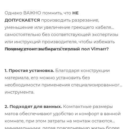
Однако ВАЖНО помнить, что
НЕ
ДОПУСКАЕТСЯ
производить разрезание,
уменьшение или увеличение греющего кабеля
самостоятельно без соответствующей экспертизы
или инструкций производителя, чтобы избежать
Почему стоит выбирать теплый пол Vimarr?
повреждения системы обогрева.
1. Простая установка.
Благодаря конструкции
материала, его можно установить без
необходимости применения специализированного
инструмента.
2. Подходят для ванных.
Компактные размеры
матов обеспечивают удобство и комфорт в ванной
комнате, при этом затраты на монтаж остаются
минимальными, делая повседневную жизнь более