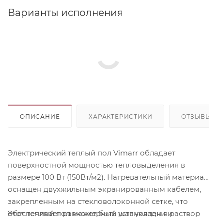
Варианты исполнения
ОПИСАНИЕ
ХАРАКТЕРИСТИКИ
ОТЗЫВЫ (
Электрический теплый пол Vimarr обладает
поверхностной мощностью тепловыделения в
размере 100 Вт (150Вт/м2). Нагревательный материал
оснащен двухжильным экранированным кабелем,
закрепленным на стекловолоконной сетке, что
Этот теплый пол может быть установлен в раствор
обеспечивает равномерный шаг укладки и