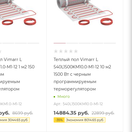
л Vimarr L
Теплый пол Vimarr L
.0-M1-12 1 м2 150
540L1500KM10.0-M1-12 10 м2
ым
1500 Вт с черным
ируемым
программируемым
улятором
терморегулятором
Много
0KM1.0-M1-12
Арт.: 540L1500KM10.0-M1-12
уб.
14884.35
руб.
8699
руб.
22899
руб.
омия
3044.65
руб.
-
35
%
Экономия
8014.65
руб.