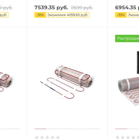
7539.35
руб.
6954.35
9
руб.
11599
руб.
руб.
-
35
%
Экономия
4059.65
руб.
-
35
%
Экон
Распрода