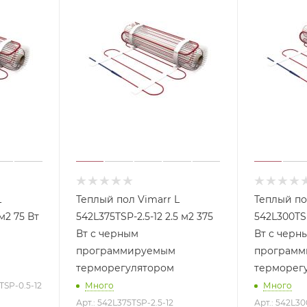
L
Теплый пол Vimarr L
Теплый по
 м2 75 Вт
542L375TSP-2.5-12 2.5 м2 375
542L300TSP
Вт с черным
Вт с черн
программируемым
программ
терморегулятором
терморег
TSP-0.5-12
Много
Много
Арт.: 542L375TSP-2.5-12
Арт.: 542L30