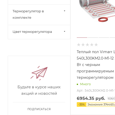
Терморегулятор в
комплекте
Цвет терморегулятора
Теплый пол Vimarr 
540L300KM2.0-M1-12 
Вт с черным
программируемым
терморегулятором
Много
Будьте в курсе наших
Арт.: 540L300KM2.0-M1-
акций и новостей
6954.35
руб.
106
-
35
%
Экономия
3744.65
ПОДПИСАТЬСЯ