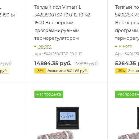
L
Теплый пол Vimarr L
Теплый по
2 150 Вт
542L1500TSP-10.0-12 10 м2
540L75KM0.
1500 Вт с черным
Вт с черн
программируемым
программ
терморегулятором
терморег
Много
Много
Арт.: 542L1500TSP-10.0-12
Арт.: 540L75
14884.35
руб.
5264.35
р
9
руб.
22899
руб.
руб.
-
35
%
Экономия
8014.65
руб.
-
35
%
Экон
Распродажа
Распрода