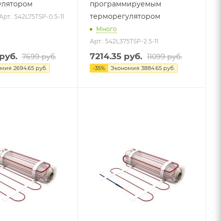
улятором
программируемым
терморегулятором
Арт.: 542L75TSP-0.5-11
Много
Арт.: 542L375TSP-2.5-11
руб.
7214.35
руб.
7699
руб.
11099
руб.
омия
2694.65
руб.
-
35
%
Экономия
3884.65
руб.