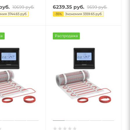
руб.
6239.35
руб.
10699
руб.
9599
руб.
омия
3744.65
руб.
-
35
%
Экономия
3359.65
руб.
жа
Распродажа