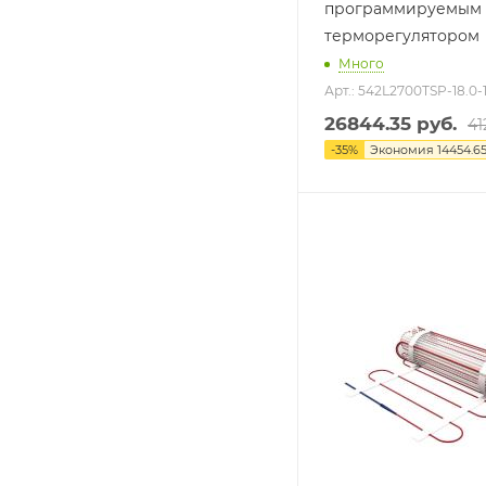
программируемым
терморегулятором
Много
Арт.: 542L2700TSP-18.0-
26844.35
руб.
41
-
35
%
Экономия
14454.6