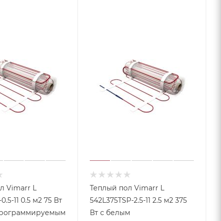
л Vimarr L
Теплый пол Vimarr L
.5-11 0.5 м2 75 Вт
542L375TSP-2.5-11 2.5 м2 375
программируемым
Вт с белым