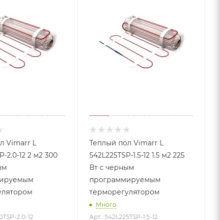
л Vimarr L
Теплый пол Vimarr L
-2.0-12 2 м2 300
542L225TSP-1.5-12 1.5 м2 225
ым
Вт с черным
ируемым
программируемым
улятором
терморегулятором
Много
0TSP-2.0-12
Арт.: 542L225TSP-1.5-12