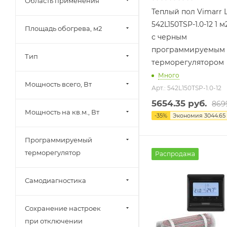
Область применения
Теплый пол Vimarr 
542L150TSP-1.0-12 1 м
Площадь обогрева, м2
с черным
программируемым
Тип
терморегулятором
Много
Мощность всего, Вт
Арт.: 542L150TSP-1.0-12
5654.35
руб.
869
Мощность на кв.м., Вт
-
35
%
Экономия
3044.65
Программируемый
терморегулятор
Распродажа
Самодиагностика
Сохранение настроек
при отключении