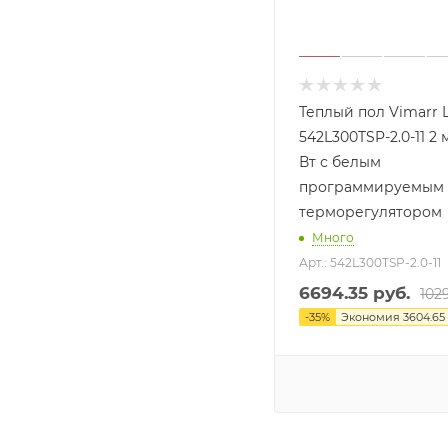
Теплый пол Vimarr 
542L300TSP-2.0-11 2 
Вт с белым
программируемым
терморегулятором
Много
Арт.: 542L300TSP-2.0-11
6694.35
руб.
102
-
35
%
Экономия
3604.65