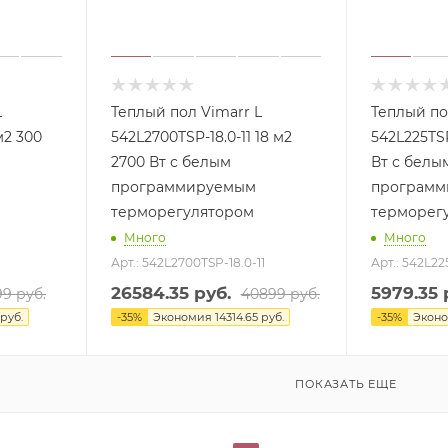
L
Теплый пол Vimarr L
Теплый по
м2 300
542L2700TSP-18.0-11 18 м2
542L225TSP-
2700 Вт с белым
Вт с белы
программируемым
программ
терморегулятором
терморег
Много
Много
Арт.: 542L2700TSP-18.0-11
Арт.: 542L225
26584.35
руб.
5979.35
р
99
руб.
40899
руб.
руб.
-
35
%
Экономия
14314.65
руб.
-
35
%
Экон
ПОКАЗАТЬ ЕЩЕ