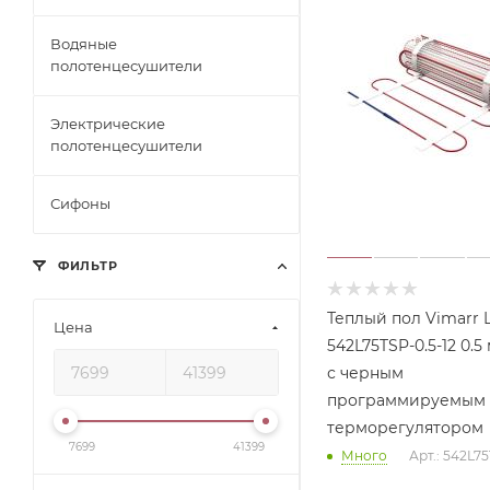
Водяные
полотенцесушители
Электрические
полотенцесушители
Сифоны
ФИЛЬТР
Теплый пол Vimarr 
Цена
542L75TSP-0.5-12 0.5
с черным
программируемым
терморегулятором
7699
41399
Много
Арт.: 542L75