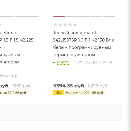
л Vimarr L
Теплый пол Vimarr L
1.5-11 1.5 м2 225
542L150TSP-1.0-11 1 м2 150 Вт с
м
белым программируемым
ируемым
терморегулятором
улятором
Много
Арт.: 542L150TSP-1.0-11
TSP-1.5-11
уб.
5394.35
руб.
9199
руб.
8299
руб.
омия
3219.65
руб.
-
35
%
Экономия
2904.65
руб.