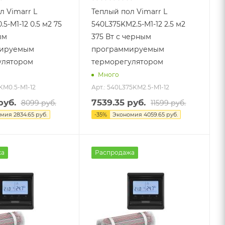
л Vimarr L
Теплый пол Vimarr L
5-M1-12 0.5 м2 75
540L375KM2.5-M1-12 2.5 м2
ым
375 Вт с черным
ируемым
программируемым
улятором
терморегулятором
Много
KM0.5-M1-12
Арт.: 540L375KM2.5-M1-12
уб.
7539.35
руб.
8099
руб.
11599
руб.
омия
2834.65
руб.
-
35
%
Экономия
4059.65
руб.
жа
Распродажа