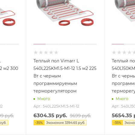
L
Теплый пол Vimarr L
Теплый по
2 м2 300
540L225KM1.5-M1-12 1.5 м2 225
540L150KM1
Вт с черным
Вт с черн
программируемым
программ
терморегулятором
терморег
Много
Много
12
Арт.: 540L225KM1.5-M1-12
Арт.: 540L15
6304.35
руб.
5654.35
р
99
руб.
9699
руб.
руб.
-
35
%
Экономия
3394.65
руб.
-
35
%
Экон