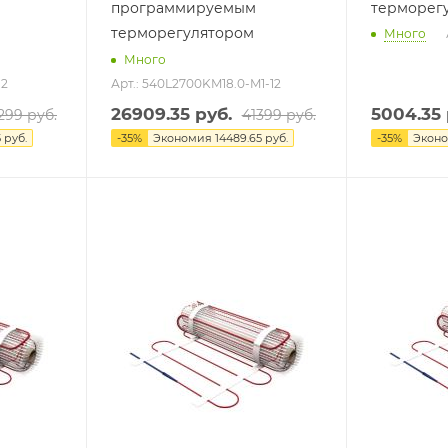
программируемым
терморег
терморегулятором
Много
Много
12
Арт.: 540L2700KM18.0-M1-12
26909.35
руб.
5004.35
299
руб.
41399
руб.
5
руб.
-
35
%
Экономия
14489.65
руб.
-
35
%
Экон