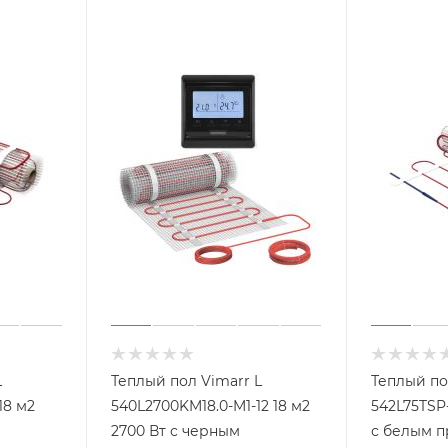
L
Теплый пол Vimarr L
Теплый по
18 м2
540L2700KM18.0-M1-12 18 м2
542L75TSP-0
2700 Вт с черным
с белым 