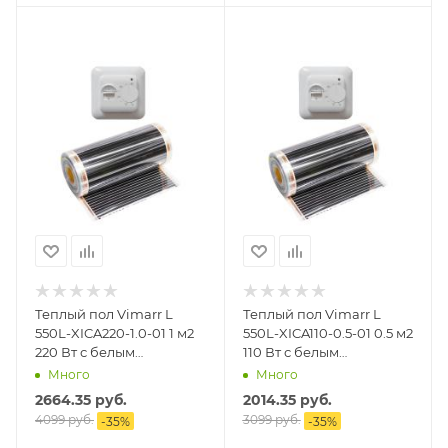
Теплый пол Vimarr L
Теплый пол Vimarr L
550L-XICA220-1.0-01 1 м2
550L-XICA110-0.5-01 0.5 м2
220 Вт с белым
110 Вт с белым
механическим
механическим
Много
Много
терморегулятором
терморегулятором
2664.35
руб.
2014.35
руб.
4099
руб.
3099
руб.
-
35
%
-
35
%