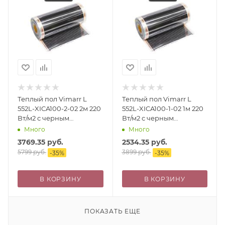
Теплый пол Vimarr L
Теплый пол Vimarr L
552L-XICA100-2-02 2м 220
552L-XICA100-1-02 1м 220
Вт/м2 с черным
Вт/м2 с черным
механическим
механическим
Много
Много
терморегулятором
терморегулятором
3769.35
руб.
2534.35
руб.
5799
руб.
3899
руб.
-
35
%
-
35
%
В КОРЗИНУ
В КОРЗИНУ
ПОКАЗАТЬ ЕЩЕ