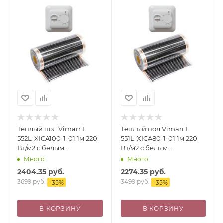
Теплый пол Vimarr L
Теплый пол Vimarr L
552L-XICA100-1-01 1м 220
551L-XICA80-1-01 1м 220
Вт/м2 с белым
Вт/м2 с белым
механическим
механическим
Много
Много
терморегулятором
терморегулятором
2404.35
руб.
2274.35
руб.
3699
руб.
3499
руб.
-
35
%
-
35
%
В КОРЗИНУ
В КОРЗИНУ