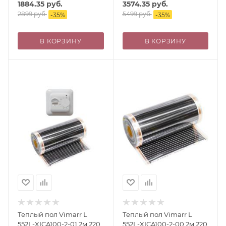
1884.35
руб.
3574.35
руб.
2899
руб.
5499
руб.
-
35
%
-
35
%
В КОРЗИНУ
В КОРЗИНУ
Теплый пол Vimarr L
Теплый пол Vimarr L
552L-XICA100-2-01 2м 220
552L-XICA100-2-00 2м 220