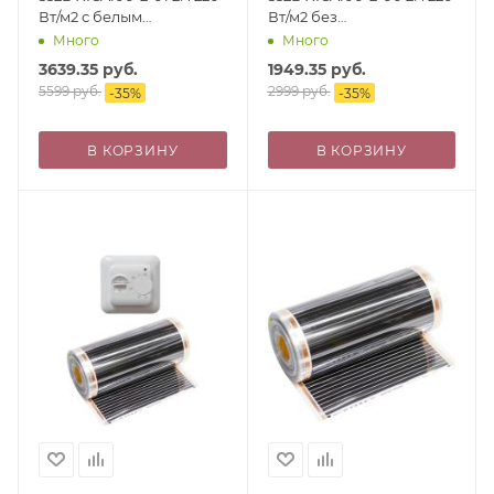
Вт/м2 с белым
Вт/м2 без
механическим
терморегулятора
Много
Много
терморегулятором
3639.35
руб.
1949.35
руб.
5599
руб.
2999
руб.
-
35
%
-
35
%
В КОРЗИНУ
В КОРЗИНУ