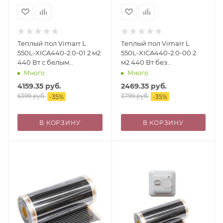
Теплый пол Vimarr L
Теплый пол Vimarr L
550L-XICA440-2.0-01 2 м2
550L-XICA440-2.0-00 2
440 Вт с белым
м2 440 Вт без
механическим
терморегулятора
Много
Много
терморегулятором
4159.35
руб.
2469.35
руб.
6399
руб.
3799
руб.
-
35
%
-
35
%
В КОРЗИНУ
В КОРЗИНУ