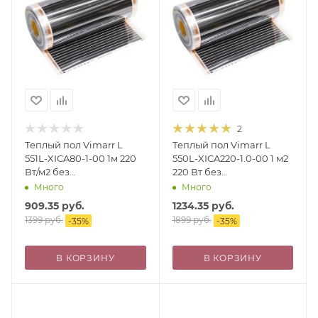
2
Теплый пол Vimarr L
Теплый пол Vimarr L
551L-XICA80-1-00 1м 220
550L-XICA220-1.0-00 1 м2
Вт/м2 без
220 Вт без
терморегулятора
терморегулятора
Много
Много
909.35
руб.
1234.35
руб.
1399
руб.
1899
руб.
-
35
%
-
35
%
В КОРЗИНУ
В КОРЗИНУ