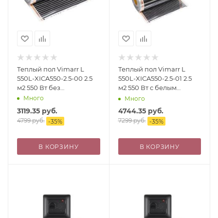
Теплый пол Vimarr L
Теплый пол Vimarr L
550L-XICA550-2.5-00 2.5
550L-XICA550-2.5-01 2.5
м2 550 Вт без
м2 550 Вт с белым
терморегулятора
механическим
Много
Много
терморегулятором
3119.35
руб.
4744.35
руб.
4799
руб.
7299
руб.
-
35
%
-
35
%
В КОРЗИНУ
В КОРЗИНУ