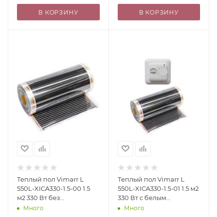
В КОРЗИНУ
В КОРЗИНУ
Теплый пол Vimarr L
Теплый пол Vimarr L
550L-XICA330-1.5-00 1.5
550L-XICA330-1.5-01 1.5 м2
м2 330 Вт без
330 Вт с белым
терморегулятора
механическим
Много
Много
терморегулятором