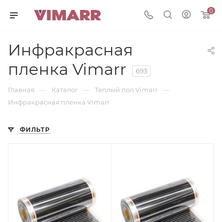
0
Инфракрасная
пленка Vimarr
693
—
—
—
Главная
Каталог
Теплый пол Vimarr
Инфракрасная пленка Vimarr
ФИЛЬТР