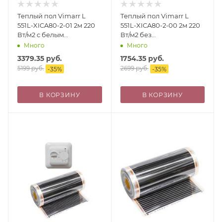
Теплый пол Vimarr L
Теплый пол Vimarr L
551L-XICA80-2-01 2м 220
551L-XICA80-2-00 2м 220
Вт/м2 с белым
Вт/м2 без
механическим
терморегулятора
Много
Много
терморегулятором
3379.35
руб.
1754.35
руб.
5199
руб.
2699
руб.
-
35
%
-
35
%
В КОРЗИНУ
В КОРЗИНУ