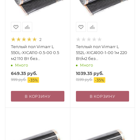
2
Теплый пол Vimarr L
Теплый пол Vimarr L
550L-XICA110-0.5-00 0.5
552L-XICA100-1-00 1м 220
м2 110 Вт без
Вт/м2 без
терморегулятора
терморегулятора
Много
Много
649.35
руб.
1039.35
руб.
999
руб.
1599
руб.
-
35
%
-
35
%
В КОРЗИНУ
В КОРЗИНУ