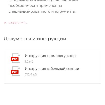
необходимости применения
специализированного инструмента.
Контроль качества. На производстве
используются только высококачественные
материалы и системы, соответствующие
международным стандартам сертификации ISO
Документы и инструкции
9001:2015. Это обеспечивает надежность и
долговечность наших продуктов.
Инструкция терморегулятор
1,2 мб
Инструкция кабельной секции
712,4 кб