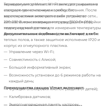
Терморегулятор Vimarr Wi-Fi легко встраивается в
независимым элементом питания для сохранения
стандартную монтажную коробку. Его
настроек при отключении электропитания. После
характеристики включают в себя питание от сети
восстановления электропитания устройство
220-230 В, максимальную нагрузку 3500 Вт (16А),
автоматически возвращает предыдущие настройки
температурный датчик для измерения температуры
подогрева теплого пола.
Дополнительные особенности включают в себя:
воздуха и выносной датчик (длина 3 метра) для
теплых полов, а также защитное исполнение IP20 и
корпус из огнеупорного пластика.
Управление через Wi-Fi;
Совместимость с Алисой;
Большой информативный экран;
Возможность установки до 6 режимов работы на
каждый день;
Преимущества секции Vimarr включают:
Функция блокировки кнопок (защита от детей);
Калибровка датчиков;
Энергонезависимая память настроек.
Изоляция из термостойкого материала.