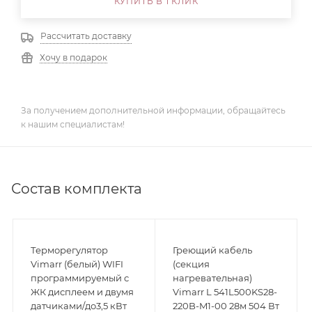
КУПИТЬ В 1 КЛИК
Рассчитать доставку
Хочу в подарок
За получением дополнительной информации, обращайтесь
к нашим специалистам!
Состав комплекта
Терморегулятор
Греющий кабель
Vimarr (белый) WIFI
(секция
программируемый с
нагревательная)
ЖК дисплеем и двумя
Vimarr L 541L500KS28-
датчиками/до3,5 кВт
220B-M1-00 28м 504 Вт