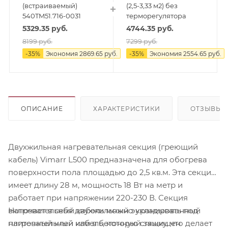
(встраиваемый)
(2,5-3,33 м2) без
540TM51.716-0031
терморегулятора
5329.35
руб.
4744.35
руб.
8199
руб.
7299
руб.
-
35
%
Экономия
2869.65
руб.
-
35
%
Экономия
2554.65
руб.
ОПИСАНИЕ
ХАРАКТЕРИСТИКИ
ОТЗЫВЫ
Двухжильная нагревательная секция (греющий
кабель) Vimarr L500 предназначена для обогрева
поверхности пола площадью до 2,5 кв.м. Эта секция
имеет длину 28 м, мощность 18 Вт на метр и
работает при напряжении 220-230 В. Секция
Нагревательный кабель можно укладывать под
включает в себя двухжильный экранированный
плиточный клей или в бетонную стяжку, что делает
нагревательный кабель, который защищен