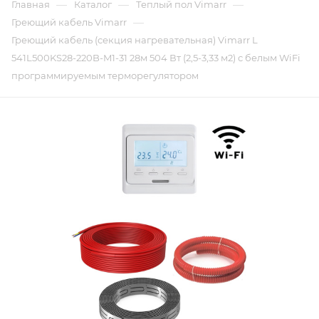
—
—
—
Главная
Каталог
Теплый пол Vimarr
—
Греющий кабель Vimarr
Греющий кабель (секция нагревательная) Vimarr L
541L500KS28-220B-M1-31 28м 504 Вт (2,5-3,33 м2) с белым WiFi
программируемым терморегулятором