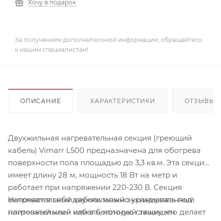
Хочу в подарок
За получением дополнительной информации, обращайтесь
к нашим специалистам!
ОПИСАНИЕ
ХАРАКТЕРИСТИКИ
ОТЗЫВЫ
Двухжильная нагревательная секция (греющий
кабель) Vimarr L500 предназначена для обогрева
поверхности пола площадью до 3,3 кв.м. Эта секция
имеет длину 28 м, мощность 18 Вт на метр и
работает при напряжении 220-230 В. Секция
Нагревательный кабель можно укладывать под
включает в себя двухжильный экранированный
плиточный клей или в бетонную стяжку, что делает
нагревательный кабель, который защищен