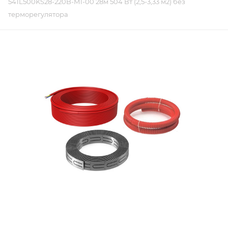
541L500KS28-220B-M1-00 28м 504 Вт (2,5-3,33 м2) без
терморегулятора