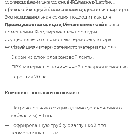
его идеальным для установки в ванной, кухне,
термостойкой и негорючей ПВХ изоляцией,
прихожей и других помещениях дома или квартиры.
обеспечивающей безопасность и долговечность
Эта нагревательная секция подходит как для
эксплуатации.
Преимущества секции Vimarr включают:
дополнительного, так и для основного обогрева
помещений. Регулировка температуры
осуществляется с помощью терморегулятора,
который подключается к системе теплого пола.
Изоляция из термостойкого материала.
Экран из алюмолавсановой ленты.
ПВХ-материал с пониженной пожароопасностью.
Гарантия 20 лет.
Комплект поставки включает:
Нагревательную секцию (длина установочного
кабеля 2 м) – 1 шт.
Гофрированную трубку с заглушкой для
термодатчика – 1,5 м.