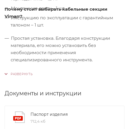
Монтажную ленту – 1 шт.
Почему стоит выбирать кабельные секции
Vimarr?
Инструкцию по эксплуатации с гарантийным
талоном – 1 шт.
Простая установка. Благодаря конструкции
материала, его можно установить без
необходимости применения
специализированного инструмента.
Контроль качества. На производстве
используются только высококачественные
материалы и системы, соответствующие
международным стандартам сертификации ISO
Документы и инструкции
9001:2015. Это обеспечивает надежность и
долговечность наших продуктов.
Паспорт изделия
712,4 кб