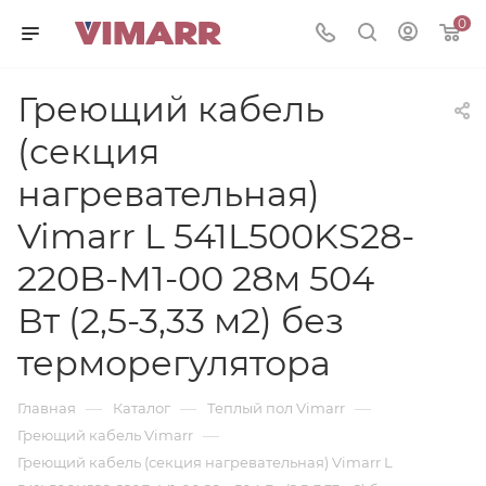
0
Греющий кабель
(секция
нагревательная)
Vimarr L 541L500KS28-
220B-M1-00 28м 504
Вт (2,5-3,33 м2) без
терморегулятора
—
—
—
Главная
Каталог
Теплый пол Vimarr
—
Греющий кабель Vimarr
Греющий кабель (секция нагревательная) Vimarr L