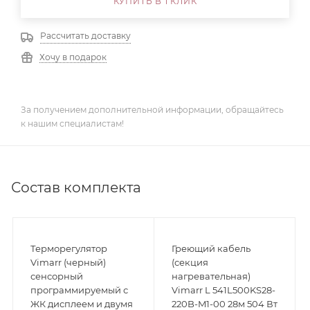
КУПИТЬ В 1 КЛИК
Рассчитать доставку
Хочу в подарок
За получением дополнительной информации, обращайтесь
к нашим специалистам!
Состав комплекта
Терморегулятор
Греющий кабель
Vimarr (черный)
(секция
сенсорный
нагревательная)
программируемый с
Vimarr L 541L500KS28-
ЖК дисплеем и двумя
220B-M1-00 28м 504 Вт