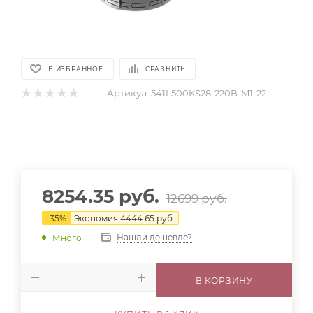
В ИЗБРАННОЕ
СРАВНИТЬ
Артикул:
541L500KS28-220B-M1-22
8254.35
руб.
12699
руб.
-
35
%
Экономия
4444.65
руб.
Нашли дешевле?
Много
В КОРЗИНУ