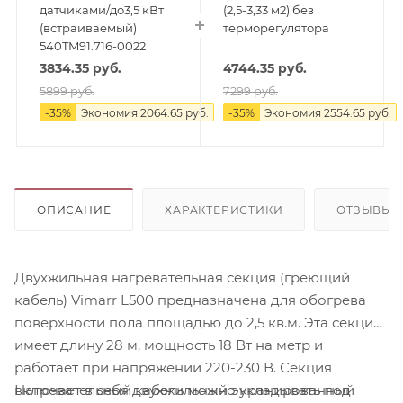
датчиками/до3,5 кВт
(2,5-3,33 м2) без
(встраиваемый)
терморегулятора
540TM91.716-0022
3834.35
руб.
4744.35
руб.
5899
руб.
7299
руб.
-
35
%
Экономия
2064.65
руб.
-
35
%
Экономия
2554.65
руб.
ОПИСАНИЕ
ХАРАКТЕРИСТИКИ
ОТЗЫВЫ
Двухжильная нагревательная секция (греющий
кабель) Vimarr L500 предназначена для обогрева
поверхности пола площадью до 2,5 кв.м. Эта секция
имеет длину 28 м, мощность 18 Вт на метр и
работает при напряжении 220-230 В. Секция
Нагревательный кабель можно укладывать под
включает в себя двухжильный экранированный