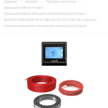
—
—
—
Главная
Каталог
Теплый пол Vimarr
—
Греющий кабель Vimarr
Греющий кабель (секция нагревательная) Vimarr L
541L500KS28-220B-M1-22 28м 504 Вт (2,5-3,33 м2) с черным
программируемым сенсорным терморегулятором