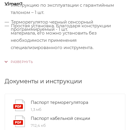
Vimarr?
Инструкцию по эксплуатации с гарантийным
талоном – 1 шт.
Терморегулятор черный сенсорный
Простая установка. Благодаря конструкции
программируемый - 1 шт.
материала, его можно установить без
необходимости применения
специализированного инструмента.
Контроль качества. На производстве
используются только высококачественные
материалы и системы, соответствующие
международным стандартам сертификации ISO
Документы и инструкции
9001:2015. Это обеспечивает надежность и
долговечность наших продуктов.
Паспорт терморегулятора
1,3 мб
Паспорт кабельной секции
712,4 кб