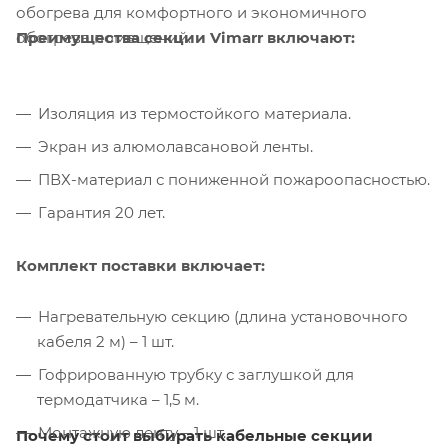
обогрева для комфортного и экономичного
Преимущества секции Vimarr включают:
обогрева помещений.
Изоляция из термостойкого материала.
Экран из алюмолавсановой ленты.
ПВХ-материал с пониженной пожароопасностью.
Гарантия 20 лет.
Комплект поставки включает:
Нагревательную секцию (длина установочного
кабеля 2 м) – 1 шт.
Гофрированную трубку с заглушкой для
термодатчика – 1,5 м.
Монтажную ленту – 1 шт.
Почему стоит выбирать кабельные секции