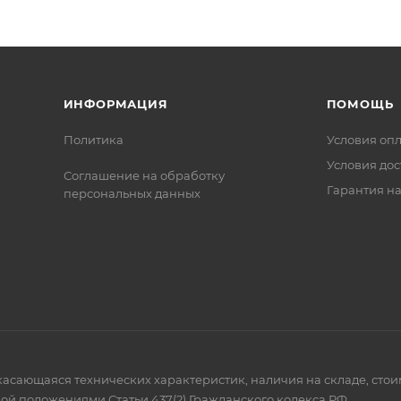
ИНФОРМАЦИЯ
ПОМОЩЬ
Политика
Условия оп
Условия дос
Соглашение на обработку
Гарантия на
персональных данных
 касающаяся технических характеристик, наличия на складе, сто
ой положениями Статьи 437(2) Гражданского кодекса РФ.