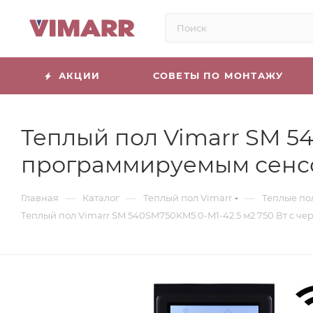
АКЦИИ
СОВЕТЫ ПО МОНТАЖУ
Теплый пол Vimarr SM 54
программируемым сенс
—
—
—
Главная
Каталог
Теплый пол Vimarr
Теплые по
Теплый пол Vimarr SM 540SM750KM5.0-M1-42 5 м2 750 Вт с 