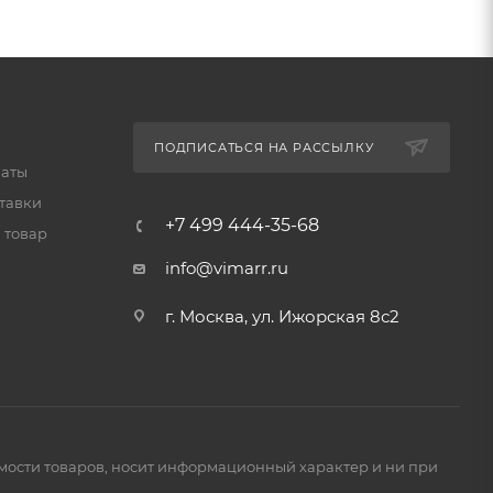
ПОДПИСАТЬСЯ НА РАССЫЛКУ
латы
тавки
+7 499 444-35-68
 товар
info@vimarr.ru
г. Москва, ул. Ижорская 8с2
имости товаров, носит информационный характер и ни при