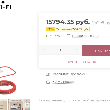
15794.35
руб.
24299
ру
-
35
%
Экономия
8504.65
руб.
Нашли дешевле?
Много
В КОРЗИ
КУПИТЬ В 1 КЛИК
Рассчитать доставку
Хочу в подарок
За получением дополнительной информации,