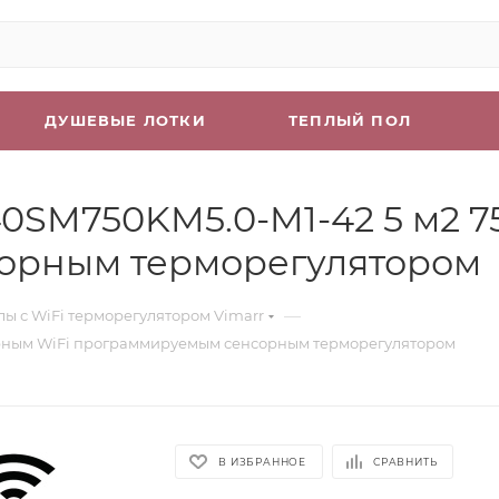
ДУШЕВЫЕ ЛОТКИ
ТЕПЛЫЙ ПОЛ
0SM750KM5.0-M1-42 5 м2 7
орным терморегулятором
—
лы с WiFi терморегулятором Vimarr
черным WiFi программируемым сенсорным терморегулятором
В ИЗБРАННОЕ
СРАВНИТЬ