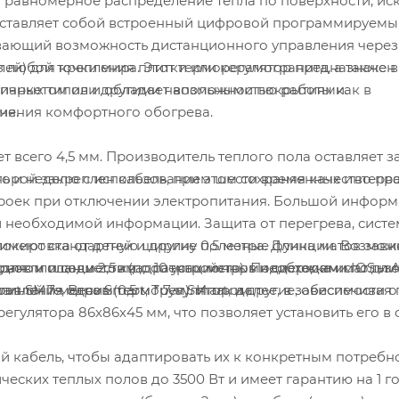
и равномерное распределение тепла по поверхности, ис
ставляет собой встроенный цифровой программируемы
ивающий возможность дистанционного управления через
лей) для крепления плитки или керамогранита, а также в
 любой точки мира. Этот терморегулятор предназначен
м, паркетом или другими напольными покрытиями.
ичных типов и обладает возможностью работы как в
чения комфортного обогрева.
ия.
 всего 4,5 мм. Производитель теплого пола оставляет з
ь и неделю с использованием шести временных интерва
торой закреплен кабель, при этом сохраняя качество пр
троек при отключении электропитания. Большой инфор
 необходимой информации. Защита от перегрева, систе
локировка от детей и другие полезные функции. Возмож
имеют стандартную ширину 0,5 метра. Длина матов зави
раном и совместим с операционными системами IOS и A
нов и планшетов (до 10 устройств). Поддержка использ
 для площади 2,5 квадратных метров необходим мат дли
t SMife, Beca Smart, Tuya Smart, и другие, обеспечивая
равления одним терморегулятором.
длиной 7 метров (0,5 м * 7 м). И так далее, в зависимости 
егулятора 86х86х45 мм, что позволяет установить его в
ий кабель, чтобы адаптировать их к конкретным потребн
еских теплых полов до 3500 Вт и имеет гарантию на 1 го