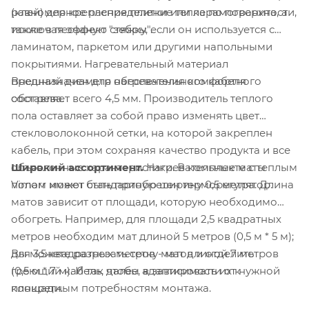
(клей) для крепления плитки или керамогранита, а
равномерное распределение тепла по поверхности,
также в песчаную стяжку, если он используется с
исключая эффект "зебры".
ламинатом, паркетом или другими напольными
покрытиями. Нагревательный материал
Внешний диаметр нагревательного кабеля
предназначен для обеспечения комфортного
составляет всего 4,5 мм. Производитель теплого
обогрева.
пола оставляет за собой право изменять цвет
стекловолоконной сетки, на которой закреплен
кабель, при этом сохраняя качество продукта и все
Широкий ассортимент.
Нагревательные маты
объявленные характеристики. В комплекте с теплым
Vimarr имеют стандартную ширину 0,5 метра. Длина
полом может быть приобретен терморегулятор.
матов зависит от площади, которую необходимо
обогреть. Например, для площади 2,5 квадратных
метров необходим мат длиной 5 метров (0,5 м * 5 м);
Вы можете разрезать сетку матов и отделить
для 3,5 квадратных метров - мат длиной 7 метров
греющий кабель, чтобы адаптировать их к
(0,5 м * 7 м). И так далее, в зависимости от нужной
конкретным потребностям монтажа.
площади.