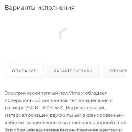
Варианты исполнения
ОПИСАНИЕ
ХАРАКТЕРИСТИКИ
ОТЗЫВЫ
Электрический теплый пол Vimarr обладает
поверхностной мощностью тепловыделения в
размере 750 Вт (150Вт/м2). Нагревательный
материал оснащен двухжильным экранированным
кабелем, закрепленным на стекловолоконной сетке,
Этот теплый пол может быть установлен в раствор
что обеспечивает равномерный шаг укладки и