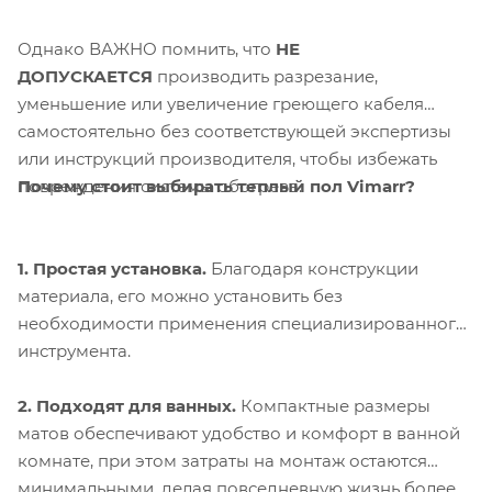
Однако ВАЖНО помнить, что
НЕ
ДОПУСКАЕТСЯ
производить разрезание,
уменьшение или увеличение греющего кабеля
самостоятельно без соответствующей экспертизы
или инструкций производителя, чтобы избежать
Почему стоит выбирать теплый пол Vimarr?
повреждения системы обогрева.
1. Простая установка.
Благодаря конструкции
материала, его можно установить без
необходимости применения специализированного
инструмента.
2. Подходят для ванных.
Компактные размеры
матов обеспечивают удобство и комфорт в ванной
комнате, при этом затраты на монтаж остаются
минимальными, делая повседневную жизнь более