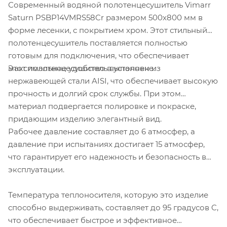
Современный водяной полотенцесушитель Vimarr
Saturn PSBP14VMRS58Cr размером 500х800 мм в
форме лесенки, с покрытием хром. Этот стильный
полотенцесушитель поставляется полностью
готовым для подключения, что обеспечивает
Этот полотенцесушитель выполнен из
максимальное удобство в установке.
нержавеющей стали AISI, что обеспечивает высокую
прочность и долгий срок службы. При этом
материал подвергается полировке и покраске,
придающим изделию элегантный вид.
Рабочее давление составляет до 6 атмосфер, а
давление при испытаниях достигает 15 атмосфер,
что гарантирует его надежность и безопасность в
эксплуатации.
Температура теплоносителя, которую это изделие
способно выдерживать, составляет до 95 градусов C,
что обеспечивает быстрое и эффективное