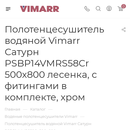
0
Полотенцесушитель
водяной Vimarr
Сатурн
PSBP14VMRS58Cr
500х800 лесенка, с
фитингами в
комплекте, хром
—
—
Главная
Каталог
—
Водяные полотенцесушители Vimarr
Полотенцесушитель водяной Vimarr Сатурн