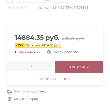
Артикул:
LNK-LM13VMRB58BM
14884.35
руб.
22899
руб.
-
35
%
Экономия
8014.65
руб.
Нашли дешевле?
Нет в наличии
В КОРЗИНУ
КУПИТЬ В 1 КЛИК
Рассчитать доставку
Хочу в подарок