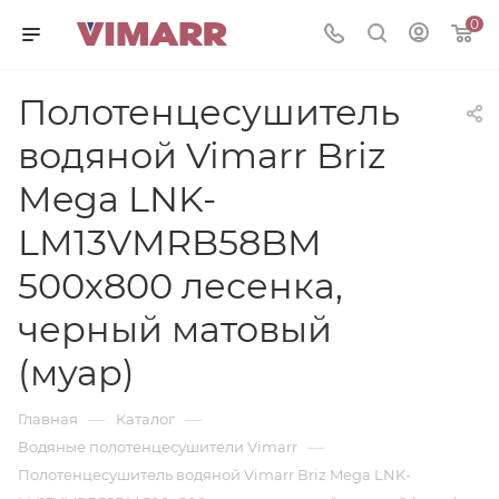
0
Полотенцесушитель
водяной Vimarr Briz
Mega LNK-
LM13VMRB58BM
500х800 лесенка,
черный матовый
(муар)
—
—
Главная
Каталог
—
Водяные полотенцесушители Vimarr
Полотенцесушитель водяной Vimarr Briz Mega LNK-