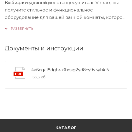
Выбирая водяной полотенцесушитель Vimarr, вы
паспорт и упаковку.
получите стильное и функциональное
оборудование для вашей ванной комнаты, которое
обеспечит комфорт, эффективность и долгий срок
службы.
Документы и инструкции
4a6cgal8dghra3bqkg2yd8cy9v5ybk15
135,3 кб
КАТАЛОГ