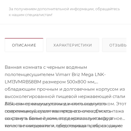
За получением дополнительной информации, обращайтесь
к нашим специалистам!
ОПИСАНИЕ
ХАРАКТЕРИСТИКИ
ОТЗЫВЫ
Ванная комната с черным водяным
полотенцесушителем Vimarr Briz Mega LNK-
LM13VMRB58BM размером 500х800 мм,
обладающим прочным и долговечным корпусом из
высоколегированной пищевой нержавеющей стали
Важным преимуществом данного водяного
AISI, станет вашим уютным и стильным уголком. Этот
полотенцесушителя является его способность
современный сушитель предназначен для монтажа
сохранять белье сухим, поддерживать комфортное
на стену в ванной комнате и использует воду в
тепло в помещении и предотвращать образование
качестве нагревателя, обеспечивая превосходную