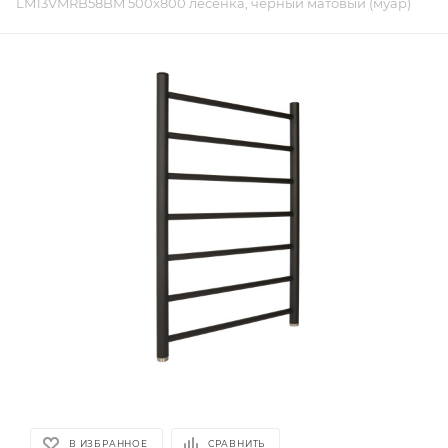
LM13VMRB58BM 500х800 лесенка, черный матовый (муар)
В ИЗБРАННОЕ
СРАВНИТЬ