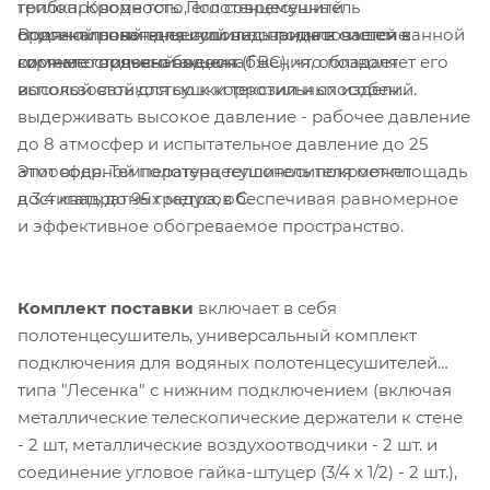
грибка. Кроме того, его современный
теплопроводность. Полотенцесушитель
Водяной полотенцесушитель подключается к
оригинальный внешний вид придаст вашей ванной
спроектирован для использования в системе
системе горячего водоснабжения, обладает
комнате стильный акцент.
горячего водоснабжения (ГВС), что позволяет его
высокой стойкостью к коррозии и способен
использовать для сушки текстильных изделий.
выдерживать высокое давление - рабочее давление
до 8 атмосфер и испытательное давление до 25
Этот водяной полотенцесушитель покроет площадь
атмосфер. Температура теплоносителя может
в 3.4 квадратных метра, обеспечивая равномерное
достигать до 95 градусов C.
и эффективное обогреваемое пространство.
Комплект поставки
включает в себя
полотенцесушитель, универсальный комплект
подключения для водяных полотенцесушителей
типа "Лесенка" с нижним подключением (включая
металлические телескопические держатели к стене
- 2 шт, металлические воздухоотводчики - 2 шт. и
соединение угловое гайка-штуцер (3/4 х 1/2) - 2 шт.),