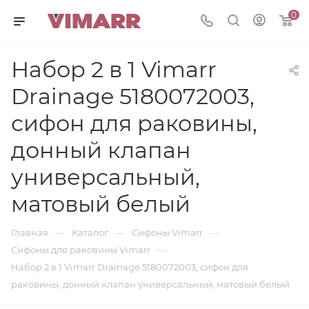
0
Набор 2 в 1 Vimarr
Drainage 5180072003,
сифон для раковины,
донный клапан
универсальный,
матовый белый
—
—
—
Главная
Каталог
Сифоны Vimarr
—
Сифоны для раковины Vimarr
Набор 2 в 1 Vimarr Drainage 5180072003, сифон для
раковины, донный клапан универсальный, матовый белый