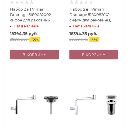
Набор 2 в 1 Vimarr
Набор 2 в 1 Vimarr
Drainage 5180082002,
Drainage 5180082001,
сифон для раковины,
сифон для раковины,
донный клапан без
донный клапан,
Нет в наличии
Нет в наличии
перелива, матовый
матовый белый
18394.35
руб.
18394.35
руб.
белый
28299
руб.
28299
руб.
-
35
%
-
35
%
В КОРЗИНУ
В КОРЗИНУ