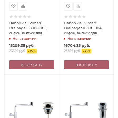
Набор 2 в 1 Vimarr
Набор 2 в 1 Vimarr
Drainage 5180081005,
Drainage 5180081004,
сифон, выпуск для
сифон, выпуск для
раковины
раковины, хром
Нет в наличии
Нет в наличии
универсальный, хром
15209.35
руб.
16704.35
руб.
23399
руб.
25699
руб.
-
35
%
-
35
%
В КОРЗИНУ
В КОРЗИНУ