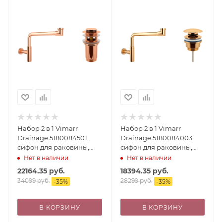
Набор 2 в 1 Vimarr
Набор 2 в 1 Vimarr
Drainage 5180084501,
Drainage 5180084003,
сифон для раковины,
сифон для раковины,
донный клапан с
донный клапан
Нет в наличии
Нет в наличии
переливом, розовое
универсальный, золото
22164.35
руб.
18394.35
руб.
золото
34099
руб.
28299
руб.
-
35
%
-
35
%
В КОРЗИНУ
В КОРЗИНУ