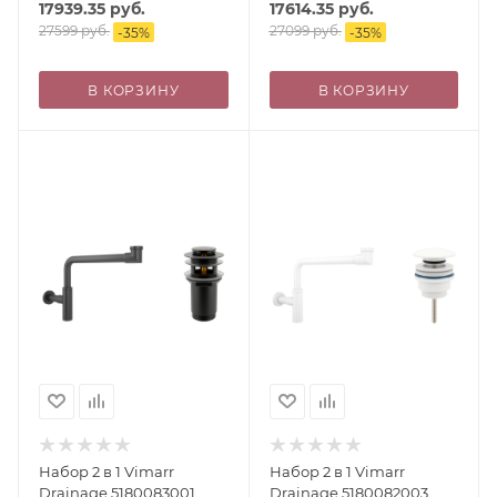
17939.35
руб.
17614.35
руб.
матовый черный
черный
27599
руб.
27099
руб.
-
35
%
-
35
%
В КОРЗИНУ
В КОРЗИНУ
Набор 2 в 1 Vimarr
Набор 2 в 1 Vimarr
Drainage 5180083001,
Drainage 5180082003,