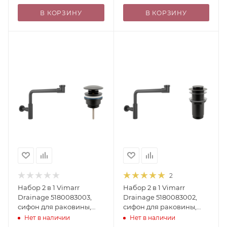
В КОРЗИНУ
В КОРЗИНУ
2
Набор 2 в 1 Vimarr
Набор 2 в 1 Vimarr
Drainage 5180083003,
Drainage 5180083002,
сифон для раковины,
сифон для раковины,
донный клапан
донный клапан без
Нет в наличии
Нет в наличии
универсальный,
перелива, матовый