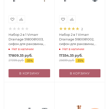
2
Набор 2 в 1 Vimarr
Набор 2 в 1 Vimarr
Drainage 5180081003,
Drainage 5180081002,
сифон для раковины,
сифон для раковины,
донный клапан
донный клапан без
Нет в наличии
Нет в наличии
универсальный, хром
перелива, хром
17809.35
руб.
17354.35
руб.
27399
руб.
26699
руб.
-
35
%
-
35
%
В КОРЗИНУ
В КОРЗИНУ