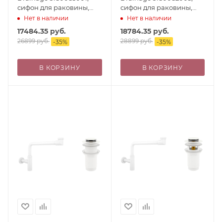
сифон для раковины,
сифон для раковины,
донный клапан с
донный клапан
Нет в наличии
Нет в наличии
переливом, матовый
универсальный,
17484.35
руб.
18784.35
руб.
черный
матовый белый
26899
руб.
28899
руб.
-
35
%
-
35
%
В КОРЗИНУ
В КОРЗИНУ