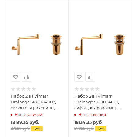
Набор 2 в 1 Vimarr
Набор 2 в 1 Vimarr
Drainage 5180084002,
Drainage 5180084001,
сифон для раковины,
сифон для раковины,
донный клапан без
донный клапан с
Нет в наличии
Нет в наличии
перелива, золото
переливом, золото
18199.35
руб.
18134.35
руб.
27999
руб.
27899
руб.
-
35
%
-
35
%