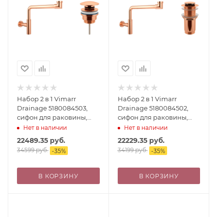
Набор 2 в 1 Vimarr
Набор 2 в 1 Vimarr
Drainage 5180084503,
Drainage 5180084502,
сифон для раковины,
сифон для раковины,
донный клапан
донный клапан без
Нет в наличии
Нет в наличии
универсальный, розовое
перелива, розовое
22489.35
руб.
22229.35
руб.
золото
золото
34599
руб.
34199
руб.
-
35
%
-
35
%
В КОРЗИНУ
В КОРЗИНУ