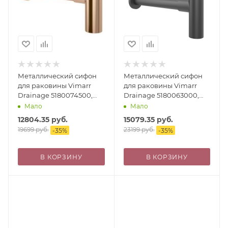
Металлический сифон
Металлический сифон
для раковины Vimarr
для раковины Vimarr
Drainage 5180074500,
Drainage 5180063000,
розовое золото
черный матовый
Мало
Мало
12804.35
руб.
15079.35
руб.
19699
руб.
23199
руб.
-
35
%
-
35
%
В КОРЗИНУ
В КОРЗИНУ