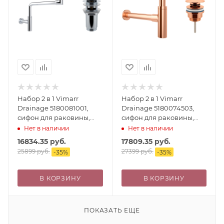
Набор 2 в 1 Vimarr
Набор 2 в 1 Vimarr
Drainage 5180081001,
Drainage 5180074503,
сифон для раковины,
сифон для раковины,
донный клапан с
донный клапан
Нет в наличии
Нет в наличии
переливом, хром
универсальный, розовое
16834.35
руб.
17809.35
руб.
золото
25899
руб.
27399
руб.
-
35
%
-
35
%
В КОРЗИНУ
В КОРЗИНУ
ПОКАЗАТЬ ЕЩЕ