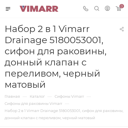
0
Набор 2 в 1 Vimarr
Drainage 5180053001,
сифон для раковины,
донный клапан с
переливом, черный
матовый
—
—
—
Главная
Каталог
Сифоны Vimarr
—
Сифоны для раковины Vimarr
Набор 2 в 1 Vimarr Drainage 5180053001, сифон для раковины,
донный клапан с переливом, черный матовый