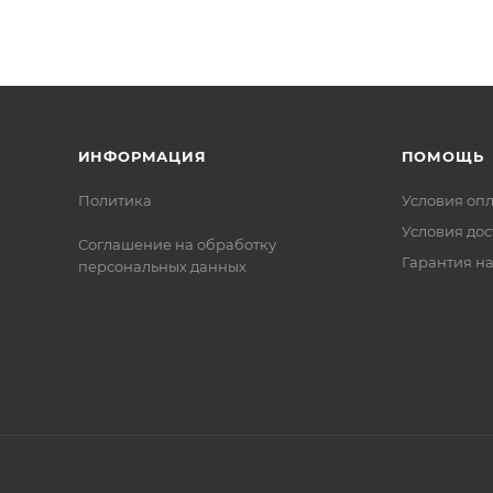
и отложений, способствующих засорению изделия.
ИНФОРМАЦИЯ
ПОМОЩЬ
Политика
Условия оп
Условия дос
Соглашение на обработку
Гарантия на
персональных данных