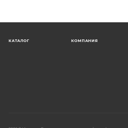
защитное покрытие препятствует скоплению грязи 
Комплект поставки:
КАТАЛОГ
КОМПАНИЯ