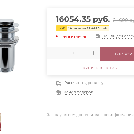
16054.35
руб.
24699
ру
-
35
%
Экономия
8644.65
руб.
Нашли дешевле
Нет в наличии
В КОРЗИ
КУПИТЬ В 1 КЛИК
Рассчитать доставку
Хочу в подарок
За получением дополнительной информации,