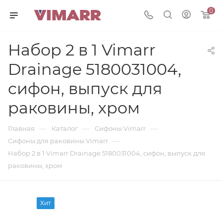
0
Набор 2 в 1 Vimarr
Drainage 5180031004,
сифон, выпуск для
раковины, хром
—
—
—
Главная
Каталог
Сифоны Vimarr
—
Сифоны для раковины Vimarr
Набор 2 в 1 Vimarr Drainage 5180031004, сифон, выпуск для
раковины, хром
Хит