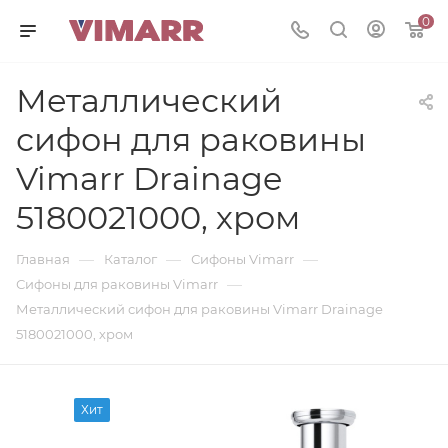
0
Металлический
сифон для раковины
Vimarr Drainage
5180021000, хром
—
—
—
Главная
Каталог
Сифоны Vimarr
—
Сифоны для раковины Vimarr
Металлический сифон для раковины Vimarr Drainage
5180021000, хром
Хит