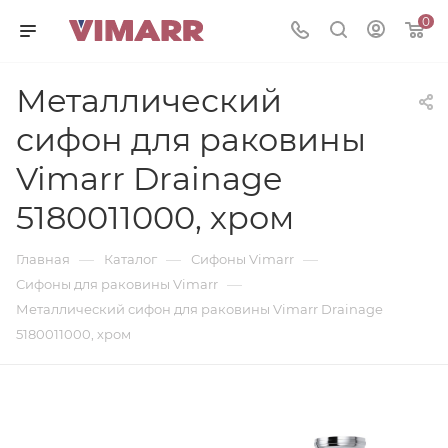
0
Металлический
сифон для раковины
Vimarr Drainage
5180011000, хром
—
—
—
Главная
Каталог
Сифоны Vimarr
—
Сифоны для раковины Vimarr
Металлический сифон для раковины Vimarr Drainage
5180011000, хром