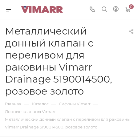
0
Металлический
донный клапан с
переливом для
раковины Vimarr
Drainage 5190014500,
розовое золото
—
—
—
Главная
Каталог
Сифоны Vimarr
—
Донные клапаны Vimarr
Металлический донный клапан с переливом для раковины
Vimarr Drainage 5190014500, розовое золото