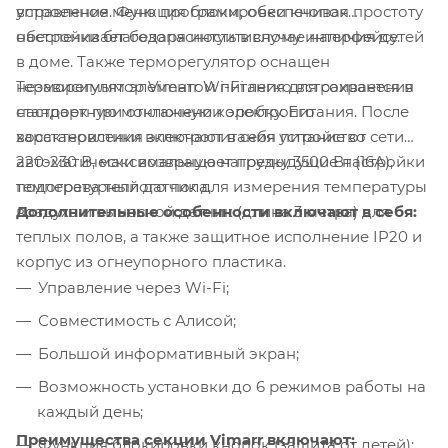
управления. Функция блокировки кнопок
встроенное меню программ, обеспечивая простоту
обеспечивает безопасность в случае наличия детей
настройки благодаря интуитивному интерфейсу.
в доме. Также терморегулятор оснащен
Терморегулятор Vimarr Wi-Fi легко встраивается в
независимым элементом питания для сохранения
стандартную монтажную коробку. Его
настроек при отключении электропитания. После
характеристики включают в себя питание от сети
восстановления электропитания устройство
220-230 В, максимальную нагрузку 3500 Вт (16А),
автоматически возвращает предыдущие настройки
температурный датчик для измерения температуры
подогрева теплого пола.
Дополнительные особенности включают в себя:
воздуха и выносной датчик (длина 3 метра) для
теплых полов, а также защитное исполнение IP20 и
корпус из огнеупорного пластика.
Управление через Wi-Fi;
Совместимость с Алисой;
Большой информативный экран;
Возможность установки до 6 режимов работы на
каждый день;
Преимущества секции Vimarr включают:
Функция блокировки кнопок (защита от детей);