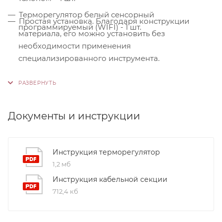
Терморегулятор белый сенсорный
Простая установка. Благодаря конструкции
программируемый (WIFI) - 1 шт.
материала, его можно установить без
необходимости применения
специализированного инструмента.
Контроль качества. На производстве
используются только высококачественные
материалы и системы, соответствующие
международным стандартам сертификации ISO
Документы и инструкции
9001:2015. Это обеспечивает надежность и
долговечность наших продуктов.
Инструкция терморегулятор
1,2 мб
Инструкция кабельной секции
712,4 кб