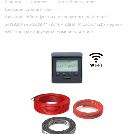
—
—
—
Главная
Каталог
Теплый пол Vimarr
—
Греющий кабель Vimarr
Греющий кабель (секция нагревательная) Vimarr S
541S850KS46-220B-M1-32 46м 828 Вт (4,25-5,67 м2) с черным
WiFi программируемым терморегулятором