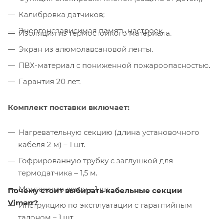
Калибровка датчиков;
Энергонезависимая память настроек.
Изоляция из термостойкого материала.
Экран из алюмолавсановой ленты.
ПВХ-материал с пониженной пожароопасностью.
Гарантия 20 лет.
Комплект поставки включает:
Нагревательную секцию (длина установочного
кабеля 2 м) – 1 шт.
Гофрированную трубку с заглушкой для
термодатчика – 1,5 м.
Монтажную ленту – 1 шт.
Почему стоит выбирать кабельные секции
Vimarr?
Инструкцию по эксплуатации с гарантийным
талоном – 1 шт.