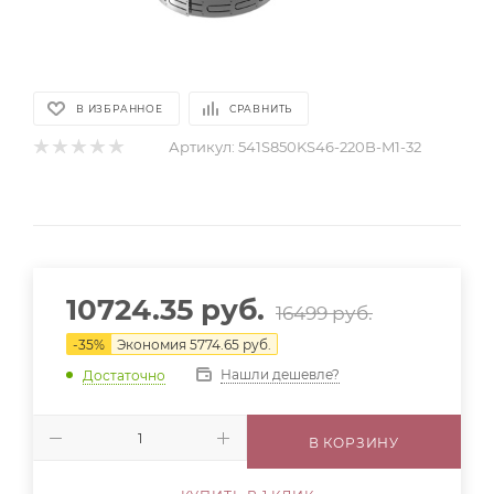
В ИЗБРАННОЕ
СРАВНИТЬ
Артикул:
541S850KS46-220B-M1-32
10724.35
руб.
16499
руб.
-
35
%
Экономия
5774.65
руб.
Нашли дешевле?
Достаточно
В КОРЗИНУ