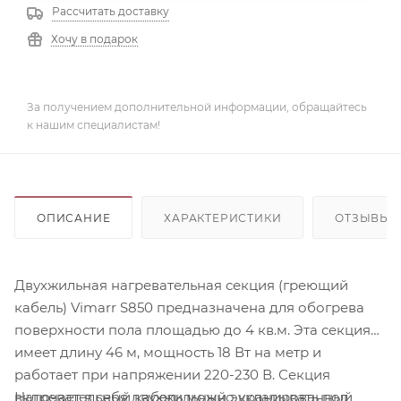
Рассчитать доставку
Хочу в подарок
За получением дополнительной информации, обращайтесь
к нашим специалистам!
ОПИСАНИЕ
ХАРАКТЕРИСТИКИ
ОТЗЫВЫ
Двухжильная нагревательная секция (греющий
кабель) Vimarr S850 предназначена для обогрева
поверхности пола площадью до 4 кв.м. Эта секция
имеет длину 46 м, мощность 18 Вт на метр и
работает при напряжении 220-230 В. Секция
Нагревательный кабель можно укладывать под
включает в себя двухжильный экранированный