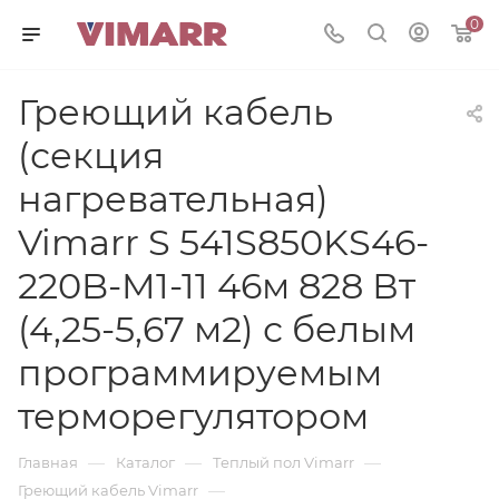
0
Греющий кабель
(секция
нагревательная)
Vimarr S 541S850KS46-
220B-M1-11 46м 828 Вт
(4,25-5,67 м2) с белым
программируемым
терморегулятором
—
—
—
Главная
Каталог
Теплый пол Vimarr
—
Греющий кабель Vimarr