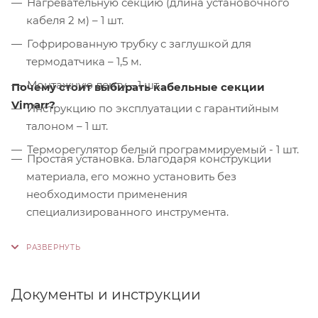
Нагревательную секцию (длина установочного
кабеля 2 м) – 1 шт.
Гофрированную трубку с заглушкой для
термодатчика – 1,5 м.
Монтажную ленту – 1 шт.
Почему стоит выбирать кабельные секции
Vimarr?
Инструкцию по эксплуатации с гарантийным
талоном – 1 шт.
Терморегулятор белый программируемый - 1 шт.
Простая установка. Благодаря конструкции
материала, его можно установить без
необходимости применения
специализированного инструмента.
Контроль качества. На производстве
используются только высококачественные
материалы и системы, соответствующие
международным стандартам сертификации ISO
Документы и инструкции
9001:2015. Это обеспечивает надежность и