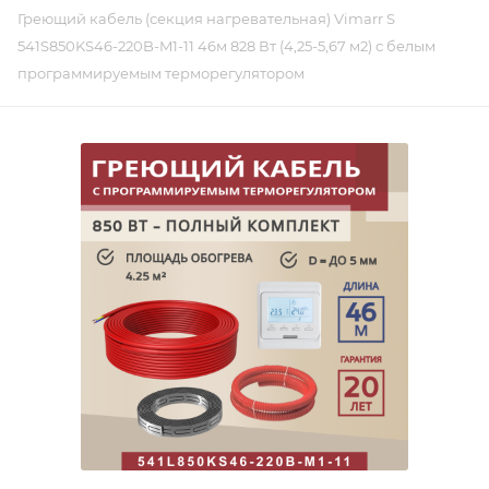
Греющий кабель (секция нагревательная) Vimarr S
541S850KS46-220B-M1-11 46м 828 Вт (4,25-5,67 м2) с белым
программируемым терморегулятором