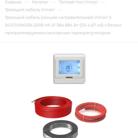
—
—
—
Главная
Каталог
Теплый пол Vimarr
—
Греющий кабель Vimarr
Греющий кабель (секция нагревательная) Vimarr S
541S700KS38-220B-M1-21 38м 684 Вт (3,5-4,67 м2) с белым
программируемым сенсорным терморегулятором