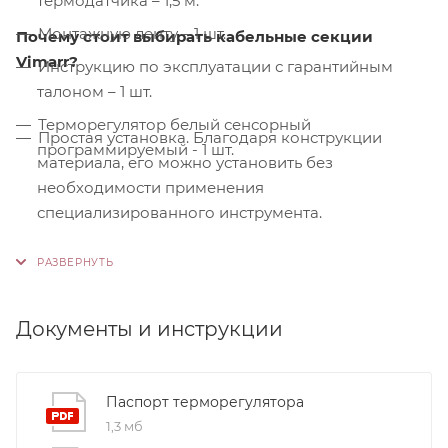
термодатчика – 1,5 м.
Монтажную ленту – 1 шт.
Почему стоит выбирать кабельные секции
Vimarr?
Инструкцию по эксплуатации с гарантийным
талоном – 1 шт.
Терморегулятор белый сенсорный
Простая установка. Благодаря конструкции
программируемый - 1 шт.
материала, его можно установить без
необходимости применения
специализированного инструмента.
Контроль качества. На производстве
используются только высококачественные
материалы и системы, соответствующие
международным стандартам сертификации ISO
Документы и инструкции
9001:2015. Это обеспечивает надежность и
долговечность наших продуктов.
Паспорт терморегулятора
1,3 мб