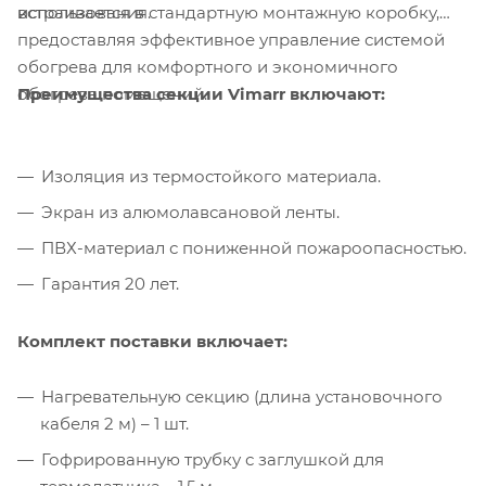
встраивается в стандартную монтажную коробку,
использования.
предоставляя эффективное управление системой
обогрева для комфортного и экономичного
Преимущества секции Vimarr включают:
обогрева помещений.
Изоляция из термостойкого материала.
Экран из алюмолавсановой ленты.
ПВХ-материал с пониженной пожароопасностью.
Гарантия 20 лет.
Комплект поставки включает:
Нагревательную секцию (длина установочного
кабеля 2 м) – 1 шт.
Гофрированную трубку с заглушкой для