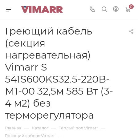
0
Греющий кабель
(секция
нагревательная)
Vimarr S
541S600KS32.5-220B-
M1-00 32,5м 585 Вт (3-
4 м2) без
терморегулятора
—
—
—
Главная
Каталог
Теплый пол Vimarr
—
Греющий кабель Vimarr