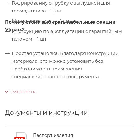
Гофрированную трубку с заглушкой для
термодатчика – 1,5 м.
Монтажную ленту – 1 шт.
Почему стоит выбирать кабельные секции
Vimarr?
Инструкцию по эксплуатации с гарантийным
талоном – 1 шт.
Простая установка. Благодаря конструкции
материала, его можно установить без
необходимости применения
специализированного инструмента.
Контроль качества. На производстве
используются только высококачественные
материалы и системы, соответствующие
международным стандартам сертификации ISO
Документы и инструкции
9001:2015. Это обеспечивает надежность и
долговечность наших продуктов.
Паспорт изделия