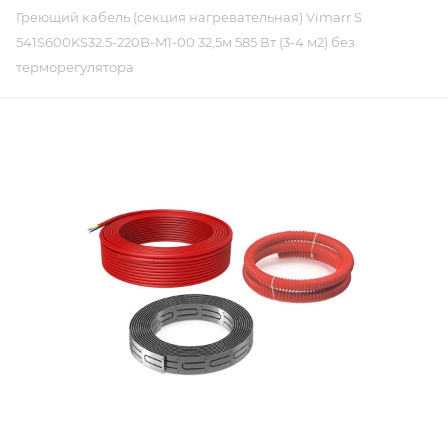
Греющий кабель (секция нагревательная) Vimarr S
541S600KS32.5-220B-M1-00 32,5м 585 Вт (3-4 м2) без
терморегулятора