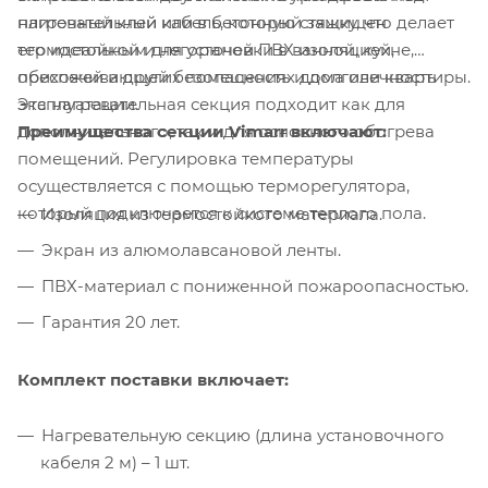
плиточный клей или в бетонную стяжку, что делает
нагревательный кабель, который защищен
его идеальным для установки в ванной, кухне,
термостойкой и негорючей ПВХ изоляцией,
прихожей и других помещениях дома или квартиры.
обеспечивающей безопасность и долговечность
Эта нагревательная секция подходит как для
эксплуатации.
Преимущества секции Vimarr включают:
дополнительного, так и для основного обогрева
помещений. Регулировка температуры
осуществляется с помощью терморегулятора,
который подключается к системе теплого пола.
Изоляция из термостойкого материала.
Экран из алюмолавсановой ленты.
ПВХ-материал с пониженной пожароопасностью.
Гарантия 20 лет.
Комплект поставки включает:
Нагревательную секцию (длина установочного
кабеля 2 м) – 1 шт.