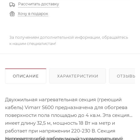
Рассчитать доставку
Хочу в подарок
За получением дополнительной информации, обращайтесь
к нашим специалистам!
ОПИСАНИЕ
ХАРАКТЕРИСТИКИ
ОТЗЫВЫ
Двухжильная нагревательная секция (греющий
кабель) Vimarr S600 предназначена для обогрева
поверхности пола площадью до 4 кв.м. Эта секция
имеет длину 32,5 м, мощность 18 Вт на метр и
работает при напряжении 220-230 В. Секция
Нагревательный кабель можно укладывать под
включает в себя двухжильный экранированный