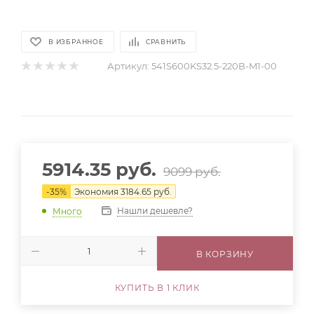
В ИЗБРАННОЕ
СРАВНИТЬ
Артикул:
541S600KS32.5-220B-M1-00
5914.35
руб.
9099
руб.
-
35
%
Экономия
3184.65
руб.
Нашли дешевле?
Много
В КОРЗИНУ
КУПИТЬ В 1 КЛИК