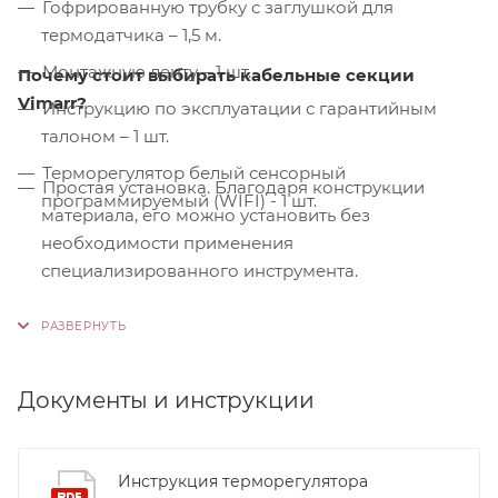
Гофрированную трубку с заглушкой для
термодатчика – 1,5 м.
Монтажную ленту – 1 шт.
Почему стоит выбирать кабельные секции
Vimarr?
Инструкцию по эксплуатации с гарантийным
талоном – 1 шт.
Терморегулятор белый сенсорный
Простая установка. Благодаря конструкции
программируемый (WIFI) - 1 шт.
материала, его можно установить без
необходимости применения
специализированного инструмента.
Контроль качества. На производстве
используются только высококачественные
материалы и системы, соответствующие
международным стандартам сертификации ISO
Документы и инструкции
9001:2015. Это обеспечивает надежность и
долговечность наших продуктов.
Инструкция терморегулятора