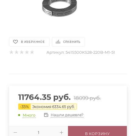
В ИЗБРАННОЕ
СРАВНИТЬ
Артикул:
541S500KS28-220B-M1-51
11764.35
руб.
18099
руб.
-
35
%
Экономия
6334.65
руб.
Нашли дешевле?
Много
В КОРЗИНУ