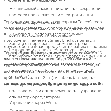
и в ручном режиме управления.
временных интервалов.
Независимый элемент питания для сохранения
настроек при отключении электропитания.
Терморегулятор оснащен сенсорным TouchScreen
Большой информативный
экраном и совместим с операционными системами
жидкокристаллический экран для отображения
IOS и Android. Поддерживает различные
всей необходимой информации.
приложения, такие как Smart Life,Tuya Smart, и
Защита от перегрева, система контроля
другие, обеспечивая простую интеграцию в системы
исправности датчика температуры пола,
Терморегулятор совместим со всеми типами
"Умный Дом". Размеры терморегулятора 85х85х40
блокировка от детей и другие полезные функции.
электрических теплых полов до 3500 Вт и имеет
мм, что позволяет установить его в обычный
Возможность управления терморегулятором с
гарантию производителя на 1 год. Комплектация
круглый подразетник.
нескольких смартфонов и планшетов (до 10
включает в себя терморегулятор, инструкцию,
устройств).
крепления (болты – 2 шт.), и кабель (датчик) для
Дополнительные особенности включают в себя:
теплого пола.
Поддержка использования несколькими
пользователями одновременно для управления
одним терморегулятором.
Управление через Wi-Fi;
Совместимость с Алисой;