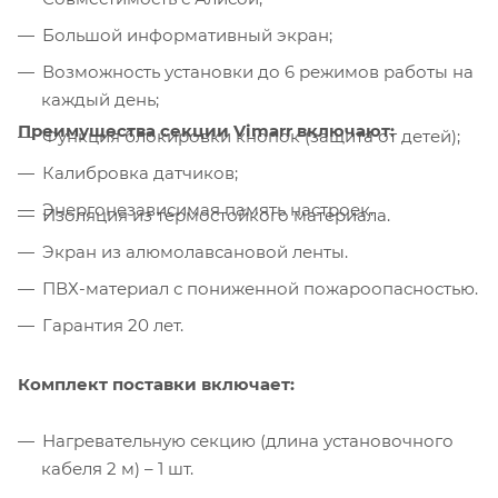
Большой информативный экран;
Возможность установки до 6 режимов работы на
каждый день;
Преимущества секции Vimarr включают:
Функция блокировки кнопок (защита от детей);
Калибровка датчиков;
Энергонезависимая память настроек.
Изоляция из термостойкого материала.
Экран из алюмолавсановой ленты.
ПВХ-материал с пониженной пожароопасностью.
Гарантия 20 лет.
Комплект поставки включает:
Нагревательную секцию (длина установочного
кабеля 2 м) – 1 шт.