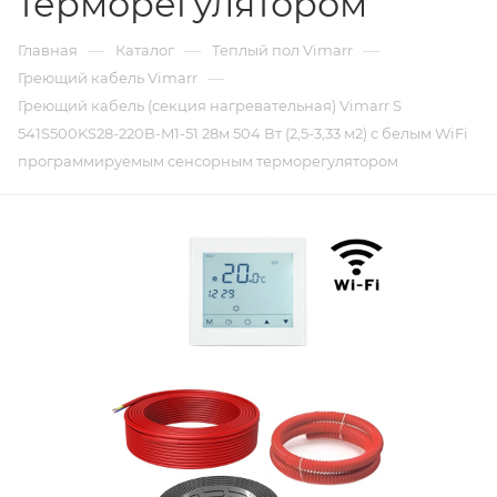
терморегулятором
—
—
—
Главная
Каталог
Теплый пол Vimarr
—
Греющий кабель Vimarr
Греющий кабель (секция нагревательная) Vimarr S
541S500KS28-220B-M1-51 28м 504 Вт (2,5-3,33 м2) с белым WiFi
программируемым сенсорным терморегулятором