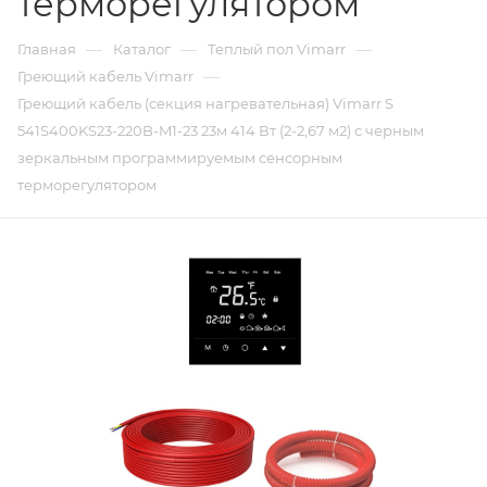
терморегулятором
—
—
—
Главная
Каталог
Теплый пол Vimarr
—
Греющий кабель Vimarr
Греющий кабель (секция нагревательная) Vimarr S
541S400KS23-220B-M1-23 23м 414 Вт (2-2,67 м2) с черным
зеркальным программируемым сенсорным
терморегулятором