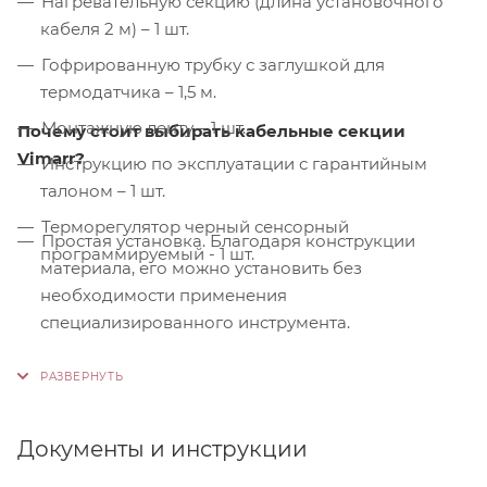
Нагревательную секцию (длина установочного
кабеля 2 м) – 1 шт.
Гофрированную трубку с заглушкой для
термодатчика – 1,5 м.
Монтажную ленту – 1 шт.
Почему стоит выбирать кабельные секции
Vimarr?
Инструкцию по эксплуатации с гарантийным
талоном – 1 шт.
Терморегулятор черный сенсорный
Простая установка. Благодаря конструкции
программируемый - 1 шт.
материала, его можно установить без
необходимости применения
специализированного инструмента.
Контроль качества. На производстве
используются только высококачественные
материалы и системы, соответствующие
международным стандартам сертификации ISO
Документы и инструкции
9001:2015. Это обеспечивает надежность и