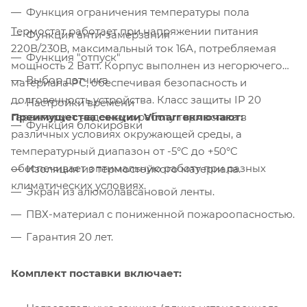
Функция ограничения температуры пола
Термостат работает при напряжении питания
Функция анти-замерзания
220В/230В, максимальный ток 16А, потребляемая
Функция "отпуск"
мощность 2 Ватт. Корпус выполнен из негорючего
Выбор датчика
материала PC, обеспечивая безопасность и
долговечность устройства. Класс защиты IP 20
Настройки времени
Преимущества секции Vimarr включают:
гарантирует надежную работу термостата в
Функция блокировки
различных условиях окружающей среды, а
температурный диапазон от -5°C до +50°C
обеспечивает оптимальную работу при разных
Изоляция из термостойкого материала.
климатических условиях.
Экран из алюмолавсановой ленты.
ПВХ-материал с пониженной пожароопасностью.
Гарантия 20 лет.
Комплект поставки включает: