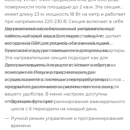
поверхности пола площадью до 2 кв.м. Эта секция
имеет длину 23 м, мощность 18 Вт на метр и работает
при напряжении 220-230 В. Секция включает в себя
Нагревательный кабель можно укладывать под
двухжильный экранированный нагревательный
плиточный клей или в бетонную стяжку, что делает
кабель, который защищен термостойкой и
его идеальным для установки в ванной, кухне,
негорючей ПВХ изоляцией, обеспечивающей
прихожей и других помещениях дома или квартиры.
безопасность и долговечность эксплуатации.
Эта нагревательная секция подходит как для
Программируемый термостат Vimarr входит в
дополнительного, так и для основного обогрева
комплект поставки и предназначен для
помещений. Регулировка температуры
использования в системах электрообогрева полов и
осуществляется с помощью терморегулятора,
предлагает различные варианты компоновки для
который подключается к системе теплого пола.
вашего удобства. В меню настроек доступны
следующие функции:
Возможность программирования еженедельного
цикла с 6 периодами на каждый день
Ручной режим управления и программирования
времени