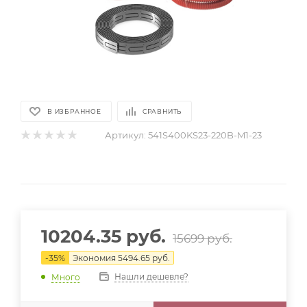
В ИЗБРАННОЕ
СРАВНИТЬ
Артикул:
541S400KS23-220B-M1-23
10204.35
руб.
15699
руб.
-
35
%
Экономия
5494.65
руб.
Нашли дешевле?
Много