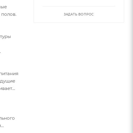
ные
 полов.
ЗАДАТЬ ВОПРОС
атуры
 питания
ыдущие
ивает
льного
и