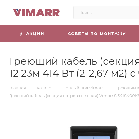
АКЦИИ
СОВЕТЫ ПО МОНТАЖУ
Греющий кабель (секция 
12 23м 414 Вт (2-2,67 м
—
—
—
Главная
Каталог
Теплый пол Vimarr
Греющий к
Греющий кабель (секция нагревательная) Vimarr S 541S400KS