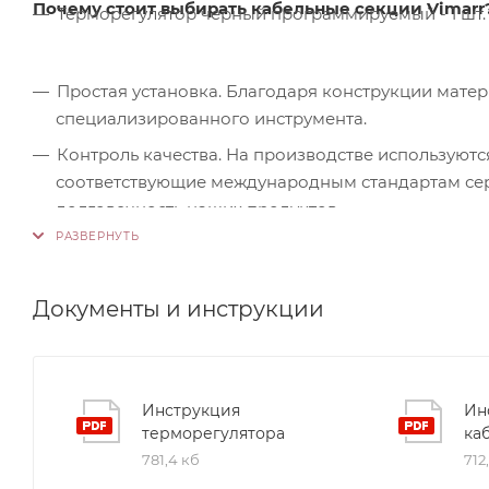
Почему стоит выбирать кабельные секции Vimarr
Терморегулятор черный программируемый - 1 шт.
Простая установка. Благодаря конструкции мате
специализированного инструмента.
Контроль качества. На производстве используютс
соответствующие международным стандартам серт
долговечность наших продуктов.
Документы и инструкции
Инструкция
Ин
терморегулятора
ка
781,4 кб
712