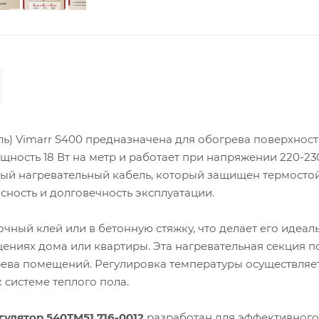
ь) Vimarr S400 предназначена для обогрева поверхност
ощность 18 Вт на метр и работает при напряжении 220-230
ый нагревательный кабель, который защищен термосто
ность и долговечность эксплуатации.
чный клей или в бетонную стяжку, что делает его идеал
щениях дома или квартиры. Эта нагревательная секция 
грева помещений. Регулировка температуры осуществляет
системе теплого пола.
лятор 540TM51.716-0012
разработан для эффективного