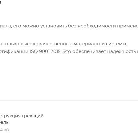
?
риала, его можно установить без необходимости примен
я только высококачественные материалы и системы,
ификации ISO 9001:2015. Это обеспечивает надежность 
струкция греющий
бель
,4 кб