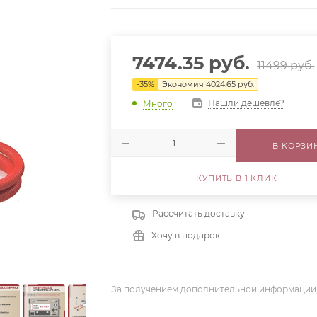
7474.35
руб.
11499
руб.
-
35
%
Экономия
4024.65
руб.
Нашли дешевле?
Много
В КОРЗИ
КУПИТЬ В 1 КЛИК
Рассчитать доставку
Хочу в подарок
За получением дополнительной информации,