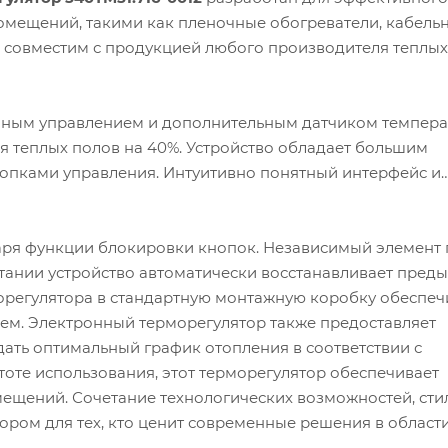
омещений, такими как пленочные обогреватели, кабель
р совместим с продукцией любого производителя теплых
ным управлением и дополнительным датчиком темпер
я теплых полов на 40%. Устройство обладает большим
опками управления. Интуитивно понятный интерфейс и
аря функции блокировки кнопок. Независимый элемент
итании устройство автоматически восстанавливает пред
морегулятора в стандартную монтажную коробку обеспеч
ием. Электронный терморегулятор также предоставляет
ать оптимальный график отопления в соответствии с
оте использования, этот терморегулятор обеспечивает
щений. Сочетание технологических возможностей, сти
ором для тех, кто ценит современные решения в област