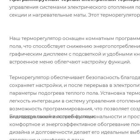
управления системами электрического отопления п
секции и нагревательные маты. Этот терморегулято
Наш терморегулятор оснащен комнатным программ
пола, что способствует снижению энергопотреблени
графическим дисплеем с подсветкой и удобными кн
встроенное меню облегчают настройку функций.
Терморегулятор обеспечивает безопасность благод
сохраняет настройки, и после перерыва в электроп
параметры подогрева теплого пола. Установка тер
легкость интеграции в систему управления отоплен
возможность программирования, что позволяет созд
Благодаря своей высокой функциональности и прост
индивидуальными потребностями.
комфортное и энергоэффективное обогревание поме
дизайна и долговечности делает его идеальным выб
отопления и комфорта в доме.