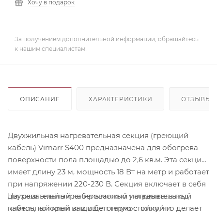
Хочу в подарок
За получением дополнительной информации, обращайтесь
к нашим специалистам!
ОПИСАНИЕ
ХАРАКТЕРИСТИКИ
ОТЗЫВЫ
Двухжильная нагревательная секция (греющий
кабель) Vimarr S400 предназначена для обогрева
поверхности пола площадью до 2,6 кв.м. Эта секция
имеет длину 23 м, мощность 18 Вт на метр и работает
при напряжении 220-230 В. Секция включает в себя
Нагревательный кабель можно укладывать под
двухжильный экранированный нагревательный
плиточный клей или в бетонную стяжку, что делает
кабель, который защищен термостойкой и