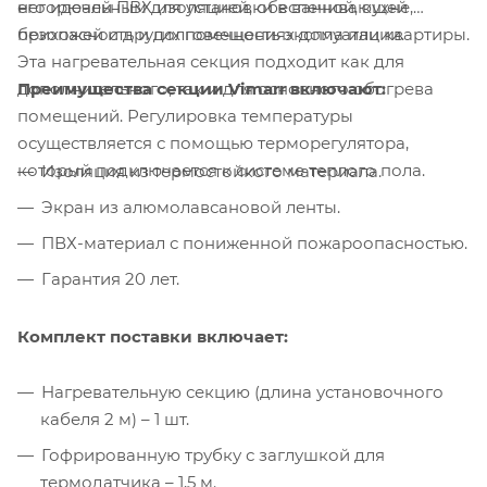
его идеальным для установки в ванной, кухне,
негорючей ПВХ изоляцией, обеспечивающей
прихожей и других помещениях дома или квартиры.
безопасность и долговечность эксплуатации.
Эта нагревательная секция подходит как для
Преимущества секции Vimarr включают:
дополнительного, так и для основного обогрева
помещений. Регулировка температуры
осуществляется с помощью терморегулятора,
который подключается к системе теплого пола.
Изоляция из термостойкого материала.
Экран из алюмолавсановой ленты.
ПВХ-материал с пониженной пожароопасностью.
Гарантия 20 лет.
Комплект поставки включает:
Нагревательную секцию (длина установочного
кабеля 2 м) – 1 шт.
Гофрированную трубку с заглушкой для
термодатчика – 1,5 м.