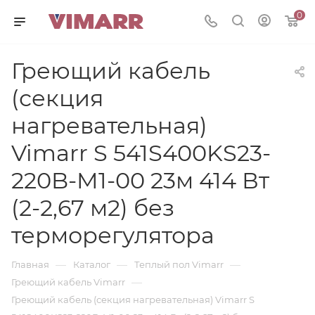
0
Греющий кабель
(секция
нагревательная)
Vimarr S 541S400KS23-
220B-M1-00 23м 414 Вт
(2-2,67 м2) без
терморегулятора
—
—
—
Главная
Каталог
Теплый пол Vimarr
—
Греющий кабель Vimarr
Греющий кабель (секция нагревательная) Vimarr S