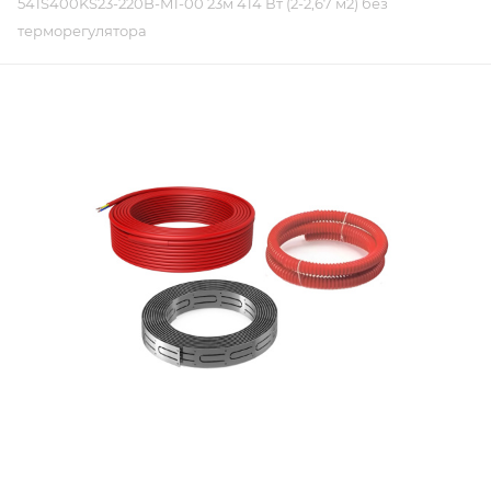
541S400KS23-220B-M1-00 23м 414 Вт (2-2,67 м2) без
терморегулятора