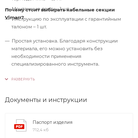
Монтажную ленту – 1 шт.
Почему стоит выбирать кабельные секции
Vimarr?
Инструкцию по эксплуатации с гарантийным
талоном – 1 шт.
Простая установка. Благодаря конструкции
материала, его можно установить без
необходимости применения
специализированного инструмента.
Контроль качества. На производстве
используются только высококачественные
материалы и системы, соответствующие
международным стандартам сертификации ISO
Документы и инструкции
9001:2015. Это обеспечивает надежность и
долговечность наших продуктов.
Паспорт изделия
712,4 кб