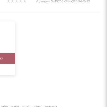
Артикул:
541S250KS14-220B-M1-32
НУ
 обращайтесь к нашим специалистам!