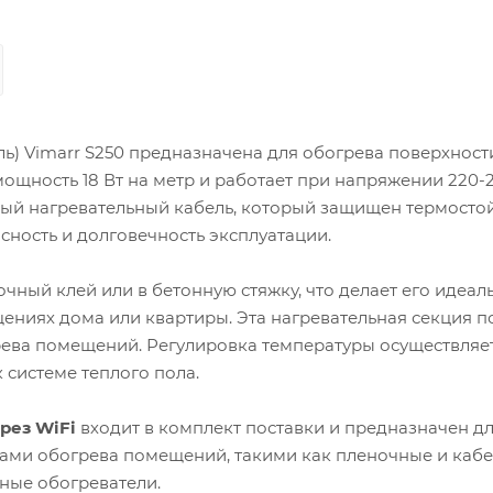
ь) Vimarr S250 предназначена для обогрева поверхност
 мощность 18 Вт на метр и работает при напряжении 220-2
ый нагревательный кабель, который защищен термосто
ность и долговечность эксплуатации.
чный клей или в бетонную стяжку, что делает его идеал
щениях дома или квартиры. Эта нагревательная секция 
грева помещений. Регулировка температуры осуществляет
системе теплого пола.
рез WiFi
входит в комплект поставки и предназначен д
ами обогрева помещений, такими как пленочные и каб
ные обогреватели.