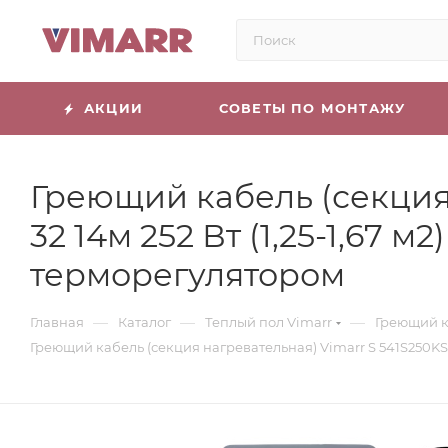
АКЦИИ
СОВЕТЫ ПО МОНТАЖУ
Греющий кабель (секция 
32 14м 252 Вт (1,25-1,67
терморегулятором
—
—
—
Главная
Каталог
Теплый пол Vimarr
Греющий к
Греющий кабель (секция нагревательная) Vimarr S 541S250KS1