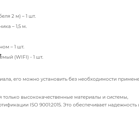
я 2 м) – 1 шт.
ка – 1,5 м.
ом – 1 шт.
?
ый (WIFI) - 1 шт.
риала, его можно установить без необходимости примен
я только высококачественные материалы и системы,
ификации ISO 9001:2015. Это обеспечивает надежность 