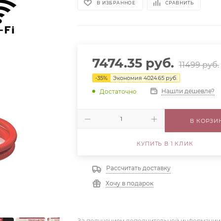
В ИЗБРАННОЕ
СРАВНИТЬ
7474.35
руб.
11499
руб.
-
35
%
Экономия
4024.65
руб.
Нашли дешевле?
Достаточно
В КОРЗИ
КУПИТЬ В 1 КЛИК
Рассчитать доставку
Хочу в подарок
За получением дополнительной информации,