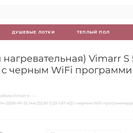
ДУШЕВЫЕ ЛОТКИ
ТЕПЛЫЙ ПОЛ
нагревательная) Vimarr S 
 м2) с черным WiFi програм
—
абель Vimarr
4-220B-M1-32 14м 252 Вт (1,25-1,67 м2) с черным WiFi программи