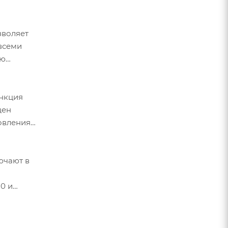
зволяет
всеми
ню
ункция
щен
овления
ючают в
0 и