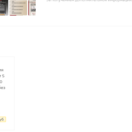
ия
r S
00
без
.
уб.