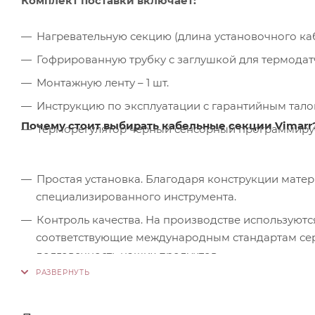
Комплект поставки включает:
Нагревательную секцию (длина установочного кабел
Гофрированную трубку с заглушкой для термодатчи
Монтажную ленту – 1 шт.
Инструкцию по эксплуатации с гарантийным талон
Почему стоит выбирать кабельные секции Vimarr
Терморегулятор черный сенсорный программируем
Простая установка. Благодаря конструкции мате
специализированного инструмента.
Контроль качества. На производстве используютс
соответствующие международным стандартам серт
долговечность наших продуктов.