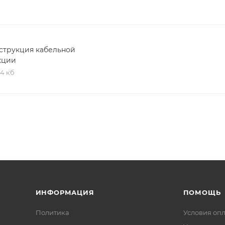
струкция кабельной
кции
,4 кб
ИНФОРМАЦИЯ
ПОМОЩЬ
Политика
Условия оп