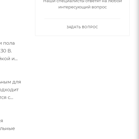
Наши специалисты ответят на любой
интересующий вопрос
ЗАДАТЬ ВОПРОС
и пола
30 В.
йкой и
ьным для
подходит
ся с
ля
ельные