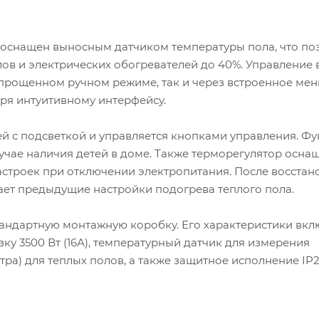
оснащен выносным датчиком температуры пола, что по
ов и электрических обогревателей до 40%. Управление 
упрощенном ручном режиме, так и через встроенное ме
ря интуитивному интерфейсу.
й с подсветкой и управляется кнопками управления. Ф
учае наличия детей в доме. Также терморегулятор осна
строек при отключении электропитания. После восстан
ает предыдущие настройки подогрева теплого пола.
стандартную монтажную коробку. Его характеристики вкл
зку 3500 Вт (16А), температурный датчик для измерения
тра) для теплых полов, а также защитное исполнение IP2