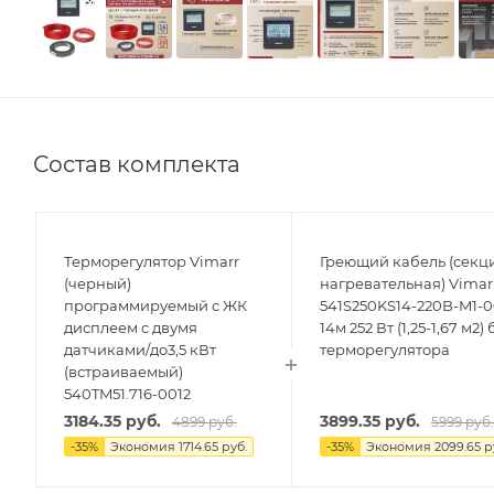
Состав комплекта
Терморегулятор Vimarr
Греющий кабель (секц
(черный)
нагревательная) Vimar
программируемый с ЖК
541S250KS14-220B-M1-
дисплеем с двумя
14м 252 Вт (1,25-1,67 м2) 
датчиками/до3,5 кВт
терморегулятора
(встраиваемый)
540TM51.716-0012
3184.35
руб.
3899.35
руб.
4899
руб.
5999
руб
-
35
%
Экономия
1714.65
руб.
-
35
%
Экономия
2099.65
р