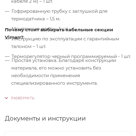
кабеля 2 м) – 1 шт.
Гофрированную трубку с заглушкой для
термодатчика – 1,5 м.
Монтажную ленту – 1 шт.
Почему стоит выбирать кабельные секции
Vimarr?
Инструкцию по эксплуатации с гарантийным
талоном – 1 шт.
Терморегулятор черный программируемый - 1 шт.
Простая установка. Благодаря конструкции
материала, его можно установить без
необходимости применения
специализированного инструмента.
Контроль качества. На производстве
используются только высококачественные
материалы и системы, соответствующие
международным стандартам сертификации ISO
Документы и инструкции
9001:2015. Это обеспечивает надежность и
долговечность наших продуктов.