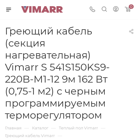
0
Греющий кабель
(секция
нагревательная)
Vimarr S 541S150KS9-
220B-M1-12 9м 162 Вт
(0,75-1 м2) с черным
программируемым
терморегулятором
—
—
—
Главная
Каталог
Теплый пол Vimarr
—
Греющий кабель Vimarr