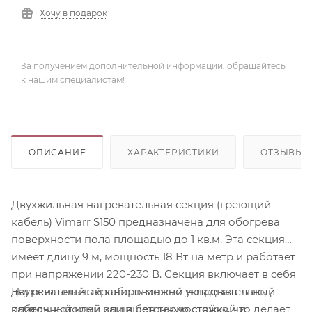
Хочу в подарок
За получением дополнительной информации, обращайтесь
к нашим специалистам!
ОПИСАНИЕ
ХАРАКТЕРИСТИКИ
ОТЗЫВЫ
Двухжильная нагревательная секция (греющий
кабель) Vimarr S150 предназначена для обогрева
поверхности пола площадью до 1 кв.м. Эта секция
имеет длину 9 м, мощность 18 Вт на метр и работает
при напряжении 220-230 В. Секция включает в себя
Нагревательный кабель можно укладывать под
двухжильный экранированный нагревательный
плиточный клей или в бетонную стяжку, что делает
кабель, который защищен термостойкой и