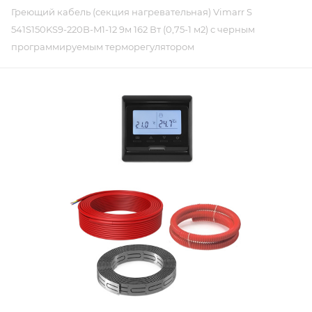
Греющий кабель (секция нагревательная) Vimarr S
541S150KS9-220B-M1-12 9м 162 Вт (0,75-1 м2) с черным
программируемым терморегулятором