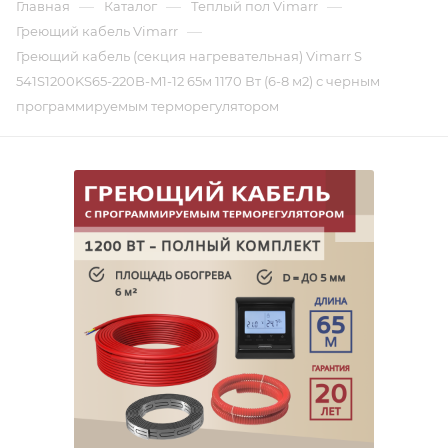
—
—
—
Главная
Каталог
Теплый пол Vimarr
—
Греющий кабель Vimarr
Греющий кабель (секция нагревательная) Vimarr S
541S1200KS65-220B-M1-12 65м 1170 Вт (6-8 м2) с черным
программируемым терморегулятором