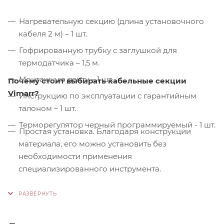
Нагревательную секцию (длина установочного
кабеля 2 м) – 1 шт.
Гофрированную трубку с заглушкой для
термодатчика – 1,5 м.
Монтажную ленту – 1 шт.
Почему стоит выбирать кабельные секции
Vimarr?
Инструкцию по эксплуатации с гарантийным
талоном – 1 шт.
Терморегулятор черный программируемый - 1 шт.
Простая установка. Благодаря конструкции
материала, его можно установить без
необходимости применения
специализированного инструмента.
Контроль качества. На производстве
используются только высококачественные
материалы и системы, соответствующие
международным стандартам сертификации ISO