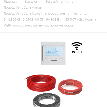
—
—
—
Главная
Каталог
Теплый пол Vimarr
—
Греющий кабель Vimarr
Греющий кабель (секция нагревательная) Vimarr L
541L850KS46-220B-M1-31 46м 828 Вт (4,25-5,67 м2) с белым
WiFi программируемым терморегулятором