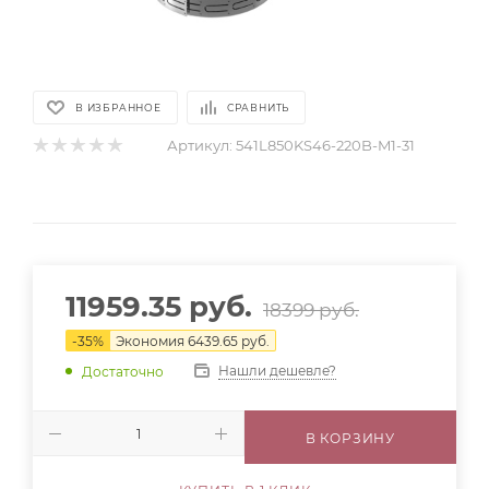
В ИЗБРАННОЕ
СРАВНИТЬ
Артикул:
541L850KS46-220B-M1-31
11959.35
руб.
18399
руб.
-
35
%
Экономия
6439.65
руб.
Нашли дешевле?
Достаточно
В КОРЗИНУ