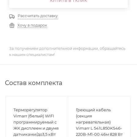
КУПИТЬ В 1 КЛИК
Рассчитать доставку
Хочу в подарок
За получением дополнительной информации, обращайтесь
к нашим специалистам!
Состав комплекта
Терморегулятор
Греющий кабель
Vimarr (белый) WIFI
(секция
программируемый с
нагревательная)
ЖК дисплеем и двумя
Vimarr L 541L850KS46-
датчиками/до3,5 кВт
220B-M1-00 46м 828 Вт