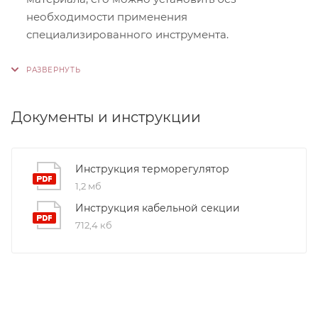
необходимости применения
специализированного инструмента.
Контроль качества. На производстве
используются только высококачественные
материалы и системы, соответствующие
международным стандартам сертификации ISO
Документы и инструкции
9001:2015. Это обеспечивает надежность и
долговечность наших продуктов.
Инструкция терморегулятор
1,2 мб
Инструкция кабельной секции
712,4 кб