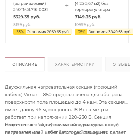
(встраиваемый)
(4,25-5,67 м2) без
540TM51.716-0031
терморегулятора
5329.35
руб.
7149.35
руб.
8199
руб.
10999
руб.
-
35
%
Экономия
2869.65
руб.
-
35
%
Экономия
3849.65
руб.
ОПИСАНИЕ
ХАРАКТЕРИСТИКИ
ОТЗЫВЫ
Двухжильная нагревательная секция (греющий
кабель) Vimarr L850 предназначена для обогрева
поверхности пола площадью до 4 кв.м. Эта секция
имеет длину 46 м, мощность 18 Вт на метр и
работает при напряжении 220-230 В. Секция
Нагревательный кабель можно укладывать под
включает в себя двухжильный экранированный
плиточный клей или в бетонную стяжку, что делает
нагревательный кабель, который защищен