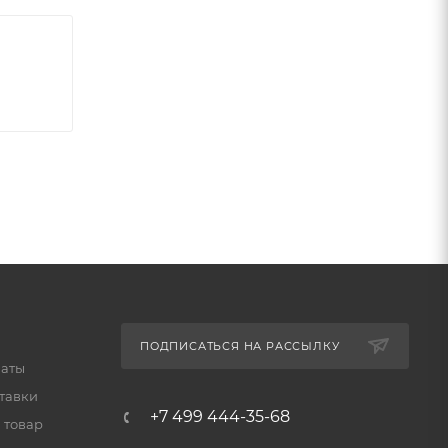
ПОДПИСАТЬСЯ НА РАССЫЛКУ
латы
тавки
+7 499 444-35-68
 товар