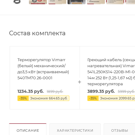
Состав комплекта
Терморегулятор Vimarr
Греющий кабель (секц
(белый) механический/
нагревательная) Vimar
до3,5 кВт (встраиваемый)
541L250KS14-220B-M1-
540TM70.26-0001
14м 252 Вт (1,25-1,67 м2) 
терморегулятора
1234.35
руб.
3899.35
руб.
1899
руб.
5999
руб
-
35
%
Экономия
664.65
руб.
-
35
%
Экономия
2099.65
р
ОПИСАНИЕ
ХАРАКТЕРИСТИКИ
ОТЗЫВЫ