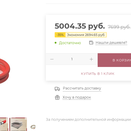
5004.35
руб.
7699
руб.
-
35
%
Экономия
2694.65
руб.
Нашли дешевле?
Достаточно
В КОРЗИ
КУПИТЬ В 1 КЛИК
Рассчитать доставку
Хочу в подарок
За получением дополнительной информации,