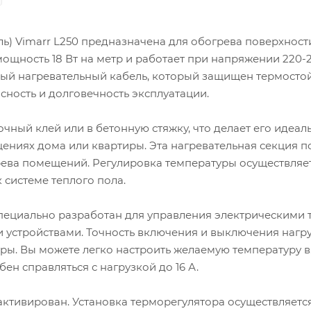
ь) Vimarr L250 предназначена для обогрева поверхност
 мощность 18 Вт на метр и работает при напряжении 220-2
ый нагревательный кабель, который защищен термосто
ность и долговечность эксплуатации.
чный клей или в бетонную стяжку, что делает его идеал
щениях дома или квартиры. Эта нагревательная секция 
грева помещений. Регулировка температуры осуществляет
системе теплого пола.
пециально разработан для управления электрическими
 устройствами. Точность включения и выключения нагр
туры. Вы можете легко настроить желаемую температуру в
бен справляться с нагрузкой до 16 А.
активирован. Установка терморегулятора осуществляетс