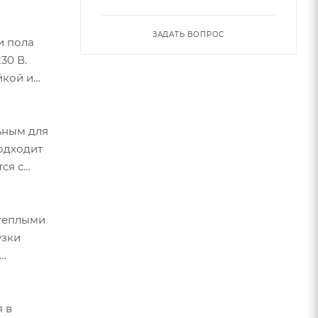
ЗАДАТЬ ВОПРОС
и пола
30 В.
йкой и
ьным для
подходит
ся с
 теплыми
узки
я в