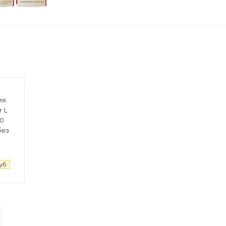
ия
r L
00
без
.
уб.