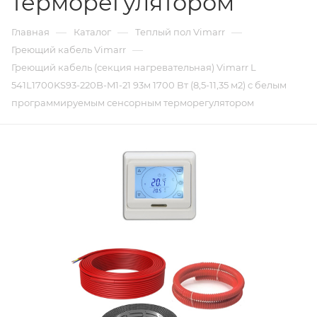
терморегулятором
—
—
—
Главная
Каталог
Теплый пол Vimarr
—
Греющий кабель Vimarr
Греющий кабель (секция нагревательная) Vimarr L
541L1700KS93-220B-M1-21 93м 1700 Вт (8,5-11,35 м2) с белым
программируемым сенсорным терморегулятором