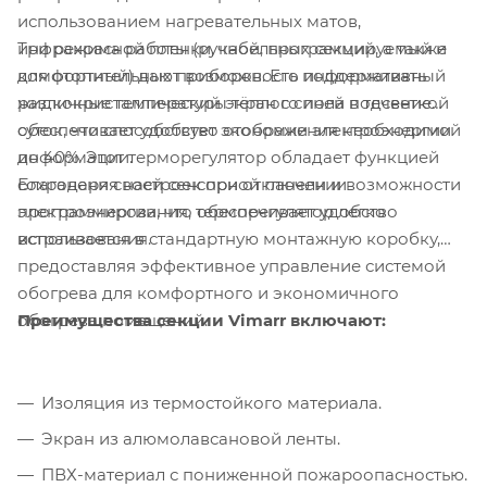
использованием нагревательных матов,
Три режима работы (ручной, программируемый и
инфракрасной пленки, кабельных секций, а также
комфортный) дают возможность поддерживать
для отопительных приборов. Его информативный
различные температуры тёплого пола в течение
жидкокристаллический экран с синей подсветкой
суток, что способствует экономии электроэнергии
обеспечивает удобство отображения необходимой
до 40%. Этот терморегулятор обладает функцией
информации.
Благодаря своей сенсорной панели и возможности
сохранения настроек при отключении
программирования, терморегулятор легко
электроэнергии, что обеспечивает удобство
встраивается в стандартную монтажную коробку,
использования.
предоставляя эффективное управление системой
обогрева для комфортного и экономичного
Преимущества секции Vimarr включают:
обогрева помещений.
Изоляция из термостойкого материала.
Экран из алюмолавсановой ленты.
ПВХ-материал с пониженной пожароопасностью.