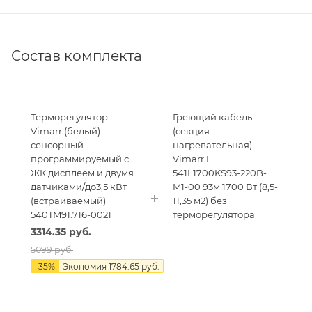
Состав комплекта
Терморегулятор
Греющий кабель
Vimarr (белый)
(секция
сенсорный
нагревательная)
программируемый с
Vimarr L
ЖК дисплеем и двумя
541L1700KS93-220B-
датчиками/до3,5 кВт
M1-00 93м 1700 Вт (8,5-
(встраиваемый)
11,35 м2) без
540TM91.716-0021
терморегулятора
3314.35
руб.
5099
руб.
-
35
%
Экономия
1784.65
руб.