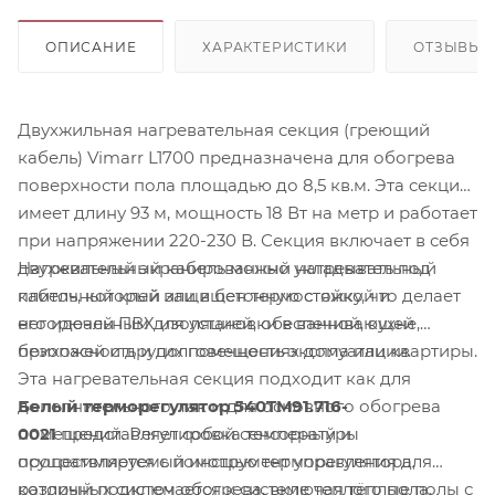
ОПИСАНИЕ
ХАРАКТЕРИСТИКИ
ОТЗЫВЫ
Двухжильная нагревательная секция (греющий
кабель) Vimarr L1700 предназначена для обогрева
поверхности пола площадью до 8,5 кв.м. Эта секция
имеет длину 93 м, мощность 18 Вт на метр и работает
при напряжении 220-230 В. Секция включает в себя
Нагревательный кабель можно укладывать под
двухжильный экранированный нагревательный
плиточный клей или в бетонную стяжку, что делает
кабель, который защищен термостойкой и
его идеальным для установки в ванной, кухне,
негорючей ПВХ изоляцией, обеспечивающей
прихожей и других помещениях дома или квартиры.
безопасность и долговечность эксплуатации.
Эта нагревательная секция подходит как для
Белый терморегулятор 540TM91.716-
дополнительного, так и для основного обогрева
0021
представляет собой сенсорный и
помещений. Регулировка температуры
программируемый инструмент управления для
осуществляется с помощью терморегулятора,
различных систем обогрева, включая тёплые полы с
который подключается к системе теплого пола.