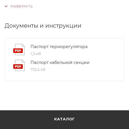
Контроль качества. На производстве
используются только высококачественные
материалы и системы, соответствующие
международным стандартам сертификации ISO
Документы и инструкции
9001:2015. Это обеспечивает надежность и
долговечность наших продуктов.
Паспорт терморегулятора
1,3 мб
Паспорт кабельной секции
712,4 кб
КАТАЛОГ