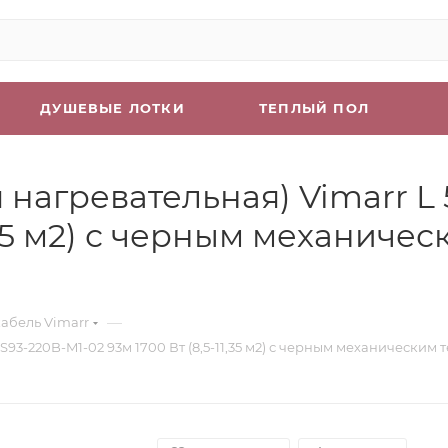
ДУШЕВЫЕ ЛОТКИ
ТЕПЛЫЙ ПОЛ
нагревательная) Vimarr L 
1,35 м2) с черным механиче
—
абель Vimarr
93-220B-M1-02 93м 1700 Вт (8,5-11,35 м2) с черным механическим