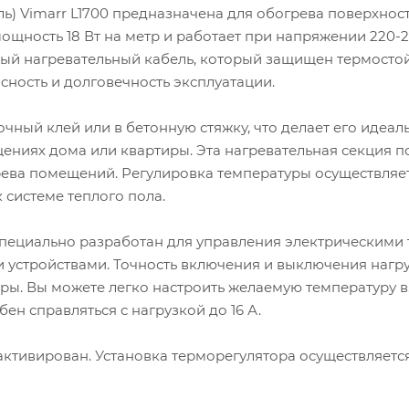
ь) Vimarr L1700 предназначена для обогрева поверхнос
 мощность 18 Вт на метр и работает при напряжении 220-2
ый нагревательный кабель, который защищен термосто
ность и долговечность эксплуатации.
чный клей или в бетонную стяжку, что делает его идеал
щениях дома или квартиры. Эта нагревательная секция 
грева помещений. Регулировка температуры осуществляет
системе теплого пола.
пециально разработан для управления электрическими
 устройствами. Точность включения и выключения нагр
туры. Вы можете легко настроить желаемую температуру в
бен справляться с нагрузкой до 16 А.
активирован. Установка терморегулятора осуществляетс