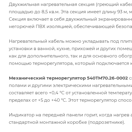
Двухжильная нагревательная секция (греющий кабел
площадью до 8,5 кв.м. Эта секция имеет длину 93 м,
Секция включает в себя двухжильный экранированн
негорючей ПВХ изоляцией, обеспечивающей безопас
Нагревательный кабель можно укладывать под плито
установки в ванной, кухне, прихожей и других поме
как для дополнительного, так и для основного обо
помощью терморегулятора, который подключается к 
Механический терморегулятор 540TM70.26-0002
с
полами и другими электрическими нагревательными
составляет всего +0,4 °C от установленной темпера
пределах от +5 до +40 °C. Этот терморегулятор спосо
Индикатор на передней панели горит, когда нагрев 
стандартной монтажной коробке (подрозетнике).