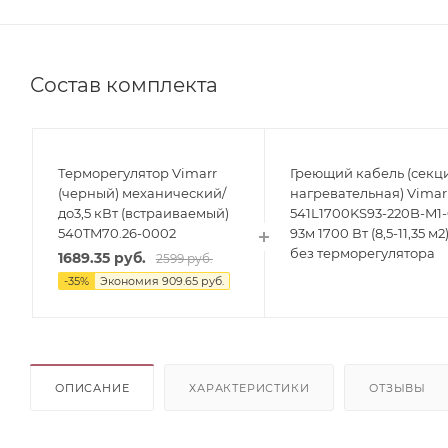
Состав комплекта
Терморегулятор Vimarr
Греющий кабель (секц
(черный) механический/
нагревательная) Vimar
до3,5 кВт (встраиваемый)
541L1700KS93-220B-M1
540TM70.26-0002
93м 1700 Вт (8,5-11,35 м2
без терморегулятора
1689.35
руб.
2599
руб.
-
35
%
Экономия
909.65
руб.
ОПИСАНИЕ
ХАРАКТЕРИСТИКИ
ОТЗЫВЫ