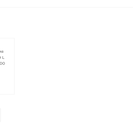
ия
r L
-00
)