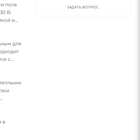
ти пола
ЗАДАТЬ ВОПРОС
30 В.
йкой и
ьным для
подходит
ся с
 теплыми
узки
я в