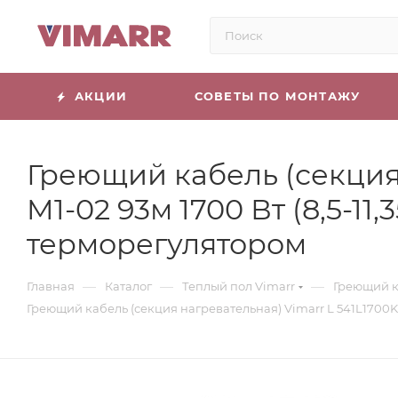
АКЦИИ
СОВЕТЫ ПО МОНТАЖУ
Греющий кабель (секция 
M1-02 93м 1700 Вт (8,5-1
терморегулятором
—
—
—
Главная
Каталог
Теплый пол Vimarr
Греющий к
Греющий кабель (секция нагревательная) Vimarr L 541L1700KS