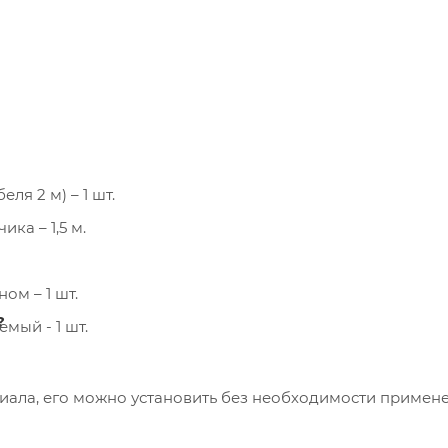
я 2 м) – 1 шт.
ка – 1,5 м.
ом – 1 шт.
?
ый - 1 шт.
риала, его можно установить без необходимости примен