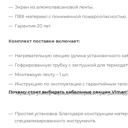
Экран из алюмолавсановой ленты.
ПВХ-материал с пониженной пожароопасностью.
Гарантия 20 лет.
Комплект поставки включает:
Нагревательную секцию (длина установочного кабел
Гофрированную трубку с заглушкой для термодатчи
Монтажную ленту – 1 шт.
Инструкцию по эксплуатации с гарантийным талон
Почему стоит выбирать кабельные секции Vimarr
Терморегулятор черный сенсорный программируем
Простая установка. Благодаря конструкции мате
специализированного инструмента.