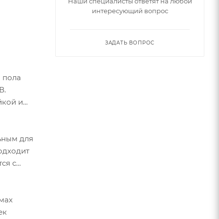
Наши специалисты ответят на любой
интересующий вопрос
ЗАДАТЬ ВОПРОС
и пола
В.
йкой и
ьным для
подходит
ся с
емах
ек