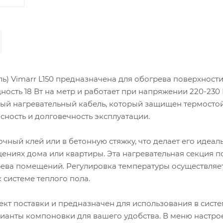
ь) Vimarr L150 предназначена для обогрева поверхност
щность 18 Вт на метр и работает при напряжении 220-230 
ый нагревательный кабель, который защищен термосто
ность и долговечность эксплуатации.
чный клей или в бетонную стяжку, что делает его идеал
щениях дома или квартиры. Эта нагревательная секция 
грева помещений. Регулировка температуры осуществляет
системе теплого пола.
кт поставки и предназначен для использования в сист
рианты компоновки для вашего удобства. В меню настро