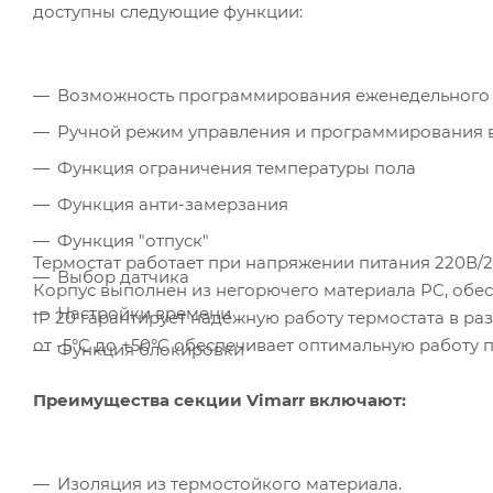
доступны следующие функции:
Возможность программирования еженедельного ц
Ручной режим управления и программирования 
Функция ограничения температуры пола
Функция анти-замерзания
Функция "отпуск"
Термостат работает при напряжении питания 220В/2
Выбор датчика
Корпус выполнен из негорючего материала PC, обес
Настройки времени
IP 20 гарантирует надежную работу термостата в р
от -5°C до +50°C обеспечивает оптимальную работу 
Функция блокировки
Преимущества секции Vimarr включают:
Изоляция из термостойкого материала.