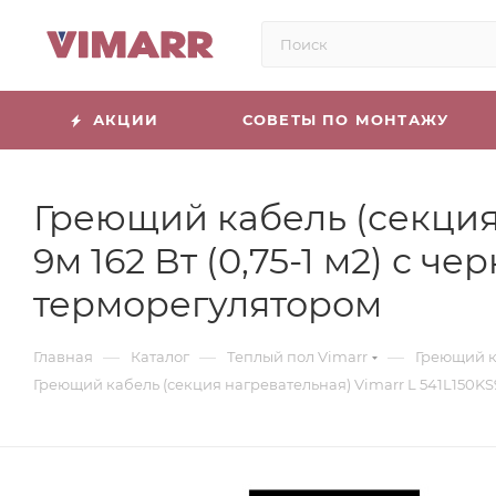
АКЦИИ
СОВЕТЫ ПО МОНТАЖУ
Греющий кабель (секция 
9м 162 Вт (0,75-1 м2) 
терморегулятором
—
—
—
Главная
Каталог
Теплый пол Vimarr
Греющий к
Греющий кабель (секция нагревательная) Vimarr L 541L150K