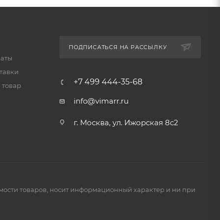
ПОДПИСАТЬСЯ НА РАССЫЛКУ
латы
тавки
+7 499 444-35-68
 товар
info@vimarr.ru
г. Москва, ул. Ижорская 8с2
имости товаров, носит информационный характер и ни при