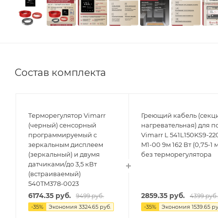
Состав комплекта
Терморегулятор Vimarr
Греющий кабель (секц
(черный) сенсорный
нагревательная) для п
программируемый с
Vimarr L 541L150KS9-22
зеркальным дисплеем
M1-00 9м 162 Вт (0,75-1 
(зеркальный) и двумя
без терморегулятора
датчиками/до 3,5 кВт
(встраиваемый)
540TM378-0023
6174.35
руб.
2859.35
руб.
9499
руб.
4399
руб
-
35
%
Экономия
3324.65
руб.
-
35
%
Экономия
1539.65
ру