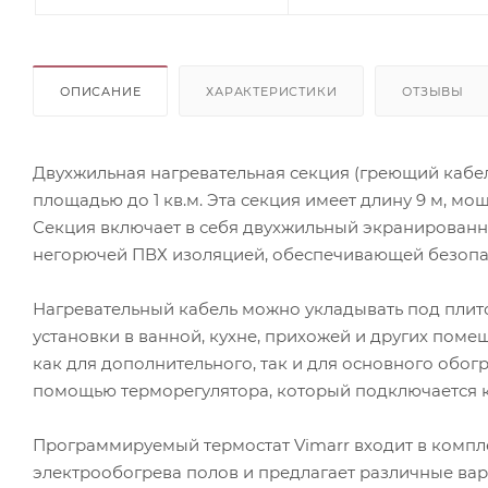
ОПИСАНИЕ
ХАРАКТЕРИСТИКИ
ОТЗЫВЫ
Двухжильная нагревательная секция (греющий кабел
площадью до 1 кв.м. Эта секция имеет длину 9 м, мо
Секция включает в себя двухжильный экранированн
негорючей ПВХ изоляцией, обеспечивающей безопас
Нагревательный кабель можно укладывать под плито
установки в ванной, кухне, прихожей и других поме
как для дополнительного, так и для основного обо
помощью терморегулятора, который подключается к 
Программируемый термостат Vimarr входит в компле
электрообогрева полов и предлагает различные ва