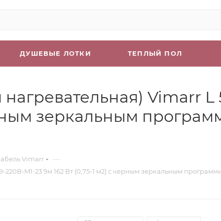
ДУШЕВЫЕ ЛОТКИ
ТЕПЛЫЙ ПОЛ
нагревательная) Vimarr L 
с черным зеркальным прогр
—
абель Vimarr
S9-220B-M1-23 9м 162 Вт (0,75-1 м2) с черным зеркальным прогр