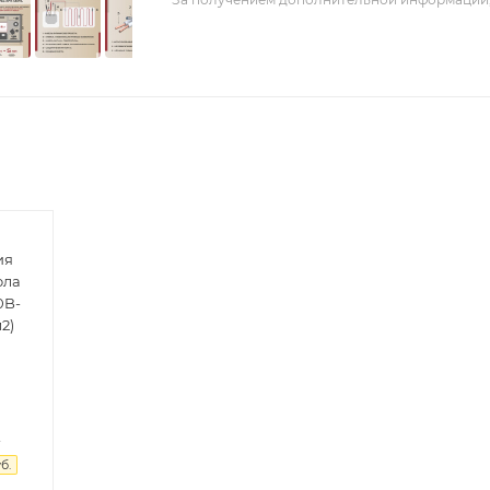
ия
ола
0B-
м2)
.
б.