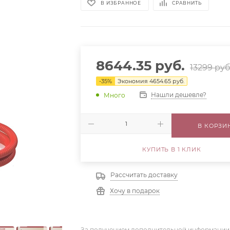
В ИЗБРАННОЕ
СРАВНИТЬ
8644.35
руб.
13299
руб
-
35
%
Экономия
4654.65
руб.
Нашли дешевле?
Много
В КОРЗИ
КУПИТЬ В 1 КЛИК
Рассчитать доставку
Хочу в подарок
За получением дополнительной информации,