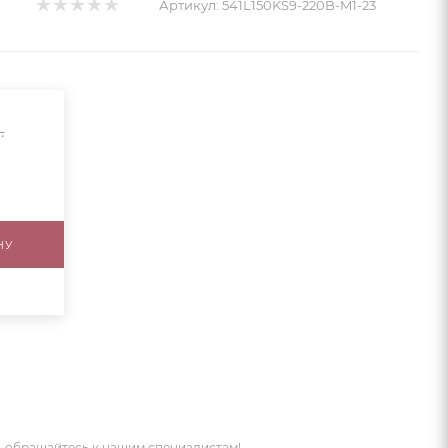
Артикул:
541L150KS9-220B-M1-23
.
НУ
 обращайтесь к нашим специалистам!