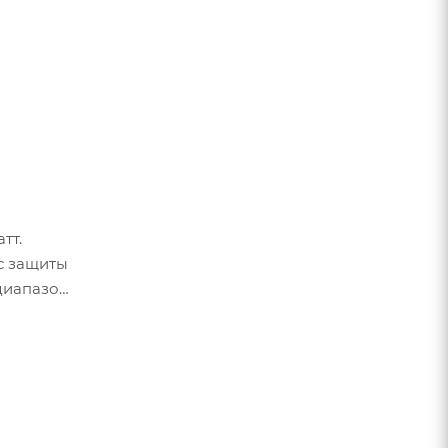
тт.
с защиты
диапазон