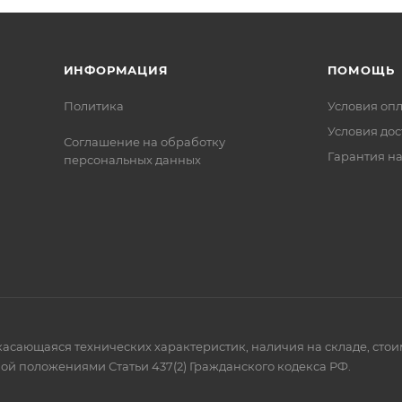
ИНФОРМАЦИЯ
ПОМОЩЬ
Политика
Условия оп
Условия дос
Соглашение на обработку
Гарантия на
персональных данных
 касающаяся технических характеристик, наличия на складе, сто
ой положениями Статьи 437(2) Гражданского кодекса РФ.