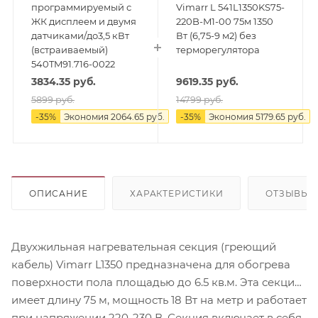
программируемый с
Vimarr L 541L1350KS75-
ЖК дисплеем и двумя
220B-M1-00 75м 1350
датчиками/до3,5 кВт
Вт (6,75-9 м2) без
(встраиваемый)
терморегулятора
540TM91.716-0022
3834.35
руб.
9619.35
руб.
5899
руб.
14799
руб.
-
35
%
Экономия
2064.65
руб.
-
35
%
Экономия
5179.65
руб.
ОПИСАНИЕ
ХАРАКТЕРИСТИКИ
ОТЗЫВЫ
Двухжильная нагревательная секция (греющий
кабель) Vimarr L1350 предназначена для обогрева
поверхности пола площадью до 6.5 кв.м. Эта секция
имеет длину 75 м, мощность 18 Вт на метр и работает
при напряжении 220-230 В. Секция включает в себя