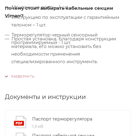
Монтажную ленту – 1 шт.
Почему стоит выбирать кабельные секции
Vimarr?
Инструкцию по эксплуатации с гарантийным
талоном – 1 шт.
Терморегулятор черный сенсорный
Простая установка. Благодаря конструкции
программируемый - 1 шт.
материала, его можно установить без
необходимости применения
специализированного инструмента.
Контроль качества. На производстве
используются только высококачественные
материалы и системы, соответствующие
международным стандартам сертификации ISO
Документы и инструкции
9001:2015. Это обеспечивает надежность и
долговечность наших продуктов.
Паспорт терморегулятора
1,3 мб
Паспорт кабельной секции