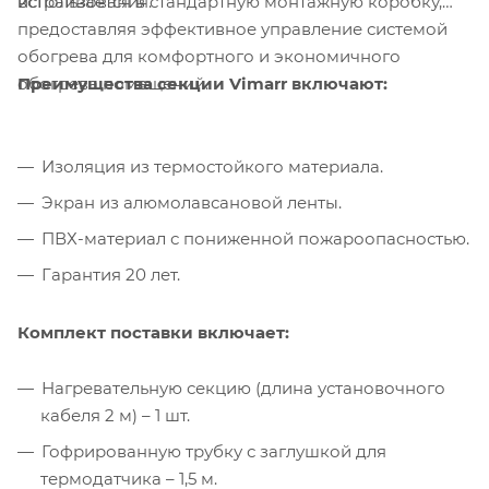
встраивается в стандартную монтажную коробку,
использования.
предоставляя эффективное управление системой
обогрева для комфортного и экономичного
Преимущества секции Vimarr включают:
обогрева помещений.
Изоляция из термостойкого материала.
Экран из алюмолавсановой ленты.
ПВХ-материал с пониженной пожароопасностью.
Гарантия 20 лет.
Комплект поставки включает:
Нагревательную секцию (длина установочного
кабеля 2 м) – 1 шт.
Гофрированную трубку с заглушкой для
термодатчика – 1,5 м.