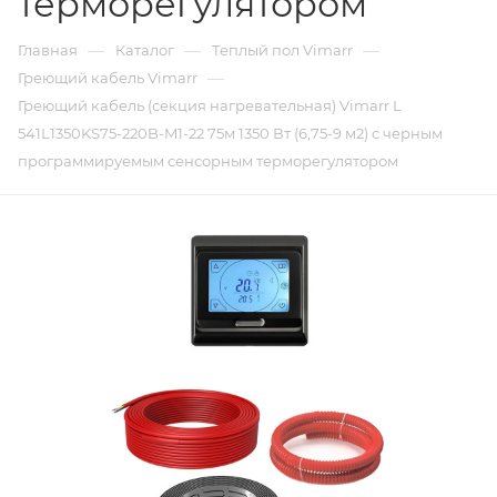
терморегулятором
—
—
—
Главная
Каталог
Теплый пол Vimarr
—
Греющий кабель Vimarr
Греющий кабель (секция нагревательная) Vimarr L
541L1350KS75-220B-M1-22 75м 1350 Вт (6,75-9 м2) с черным
программируемым сенсорным терморегулятором