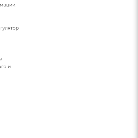
мации.
егулятор
в
го и