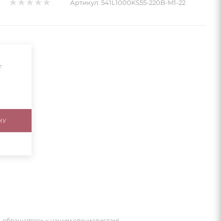
Артикул:
541L1000KS55-220B-M1-22
.
НУ
 обращайтесь к нашим специалистам!