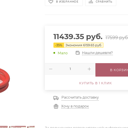
В ИЗБРАННОЕ
СРАВНИТЬ
11439.35
руб.
17599
руб
-
35
%
Экономия
6159.65
руб.
Нашли дешевле?
Мало
В КОРЗИ
КУПИТЬ В 1 КЛИК
Рассчитать доставку
Хочу в подарок
За получением дополнительной информации,