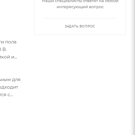
Наши специалисты ответят на любой
интересующий вопрос
ЗАДАТЬ ВОПРОС
ти пола
 В.
йкой и
ьным для
подходит
ся с