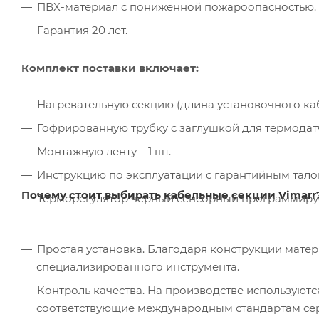
ПВХ-материал с пониженной пожароопасностью.
Гарантия 20 лет.
Комплект поставки включает:
Нагревательную секцию (длина установочного кабел
Гофрированную трубку с заглушкой для термодатчи
Монтажную ленту – 1 шт.
Инструкцию по эксплуатации с гарантийным талон
Почему стоит выбирать кабельные секции Vimarr
Терморегулятор черный сенсорный программируем
Простая установка. Благодаря конструкции мате
специализированного инструмента.
Контроль качества. На производстве используютс
соответствующие международным стандартам серт