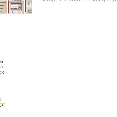
ия
r L
-00
без
.
уб.