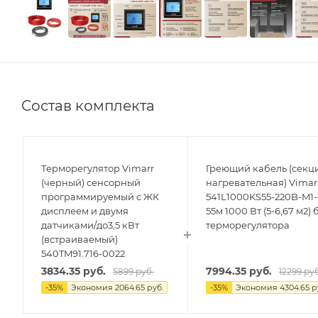
Состав комплекта
Терморегулятор Vimarr
Греющий кабель (секц
(черный) сенсорный
нагревательная) Vimar
программируемый с ЖК
541L1000KS55-220B-M1
дисплеем и двумя
55м 1000 Вт (5-6,67 м2) 
датчиками/до3,5 кВт
терморегулятора
(встраиваемый)
540TM91.716-0022
3834.35
руб.
7994.35
руб.
5899
руб.
12299
руб
-
35
%
Экономия
2064.65
руб.
-
35
%
Экономия
4304.65
р