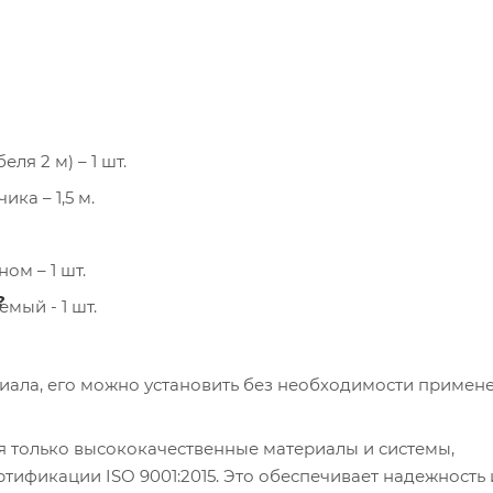
я 2 м) – 1 шт.
ка – 1,5 м.
ом – 1 шт.
?
ый - 1 шт.
риала, его можно установить без необходимости примен
я только высококачественные материалы и системы,
ификации ISO 9001:2015. Это обеспечивает надежность 