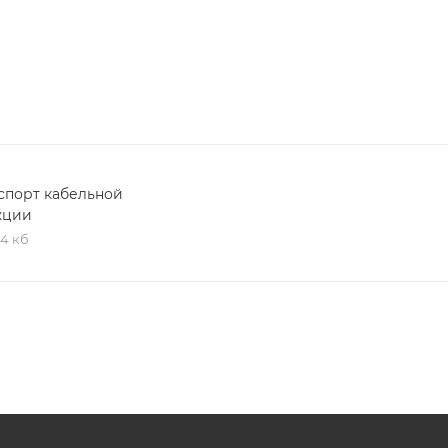
спорт кабельной
кции
,4 кб