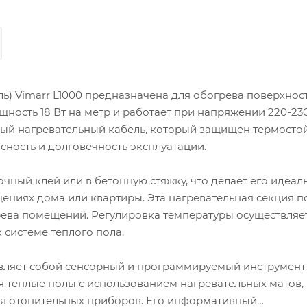
ь) Vimarr L1000 предназначена для обогрева поверхнос
ощность 18 Вт на метр и работает при напряжении 220-230
ый нагревательный кабель, который защищен термосто
ность и долговечность эксплуатации.
чный клей или в бетонную стяжку, что делает его идеал
щениях дома или квартиры. Эта нагревательная секция 
грева помещений. Регулировка температуры осуществляет
системе теплого пола.
вляет собой сенсорный и программируемый инструмент
я тёплые полы с использованием нагревательных матов,
для отопительных приборов. Его информативный