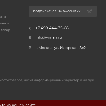
ПОДПИСАТЬСЯ НА РАССЫЛКУ
латы
тавки
+7 499 444-35-68
 товар
info@vimarr.ru
г. Москва, ул. Ижорская 8с2
имости товаров, носит информационный характер и ни при
ыта на нашем сайте.