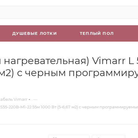
ДУШЕВЫЕ ЛОТКИ
ТЕПЛЫЙ ПОЛ
нагревательная) Vimarr L 
,67 м2) с черным программ
—
абель Vimarr
KS55-220B-M1-22 55м 1000 Вт (5-6,67 м2) с черным программируе