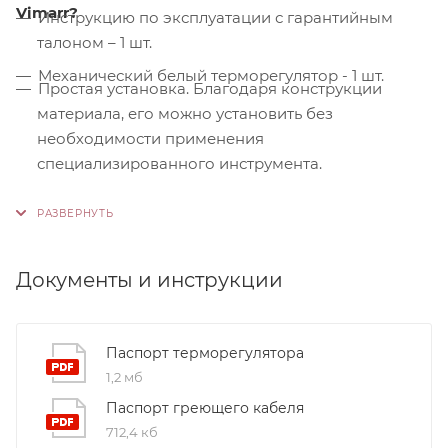
Vimarr?
Инструкцию по эксплуатации с гарантийным
талоном – 1 шт.
Механический белый терморегулятор - 1 шт.
Простая установка. Благодаря конструкции
материала, его можно установить без
необходимости применения
специализированного инструмента.
Контроль качества. На производстве
используются только высококачественные
материалы и системы, соответствующие
международным стандартам сертификации ISO
Документы и инструкции
9001:2015. Это обеспечивает надежность и
долговечность наших продуктов.
Паспорт терморегулятора
1,2 мб
Паспорт греющего кабеля
712,4 кб