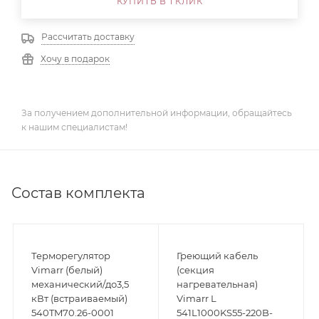
КУПИТЬ В 1 КЛИК
Рассчитать доставку
Хочу в подарок
За получением дополнительной информации, обращайтесь
к нашим специалистам!
Состав комплекта
Терморегулятор
Греющий кабель
Vimarr (белый)
(секция
механический/до3,5
нагревательная)
кВт (встраиваемый)
Vimarr L
540TM70.26-0001
541L1000KS55-220B-