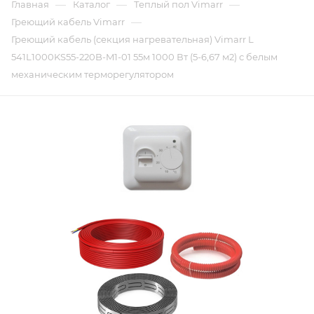
—
—
—
Главная
Каталог
Теплый пол Vimarr
—
Греющий кабель Vimarr
Греющий кабель (секция нагревательная) Vimarr L
541L1000KS55-220B-M1-01 55м 1000 Вт (5-6,67 м2) с белым
механическим терморегулятором