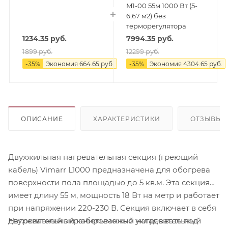
M1-00 55м 1000 Вт (5-
6,67 м2) без
терморегулятора
1234.35
руб.
7994.35
руб.
1899
руб.
12299
руб.
-
35
%
Экономия
664.65
руб.
-
35
%
Экономия
4304.65
руб.
ОПИСАНИЕ
ХАРАКТЕРИСТИКИ
ОТЗЫВЫ
Двухжильная нагревательная секция (греющий
кабель) Vimarr L1000 предназначена для обогрева
поверхности пола площадью до 5 кв.м. Эта секция
имеет длину 55 м, мощность 18 Вт на метр и работает
при напряжении 220-230 В. Секция включает в себя
Нагревательный кабель можно укладывать под
двухжильный экранированный нагревательный