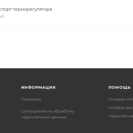
ьную эффективность использования электроэнергии в 
спорт терморегулятора
 мб
я только высококачественные материалы и системы,
кации ISO 9001:2015. Это обеспечивает надежность и
ИНФОРМАЦИЯ
ПОМОЩЬ
Политика
Условия оп
Условия дос
Соглашение на обработку
Гарантия на
персональных данных