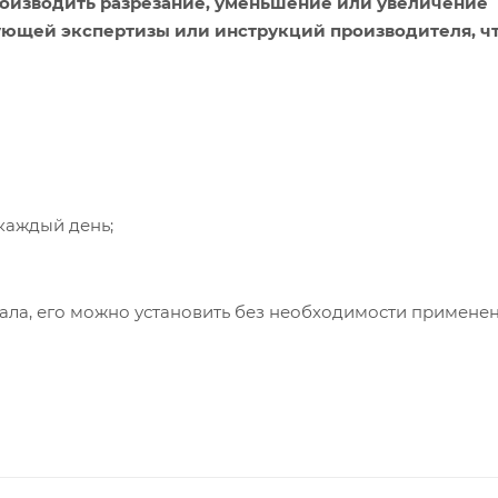
оизводить разрезание, уменьшение или увеличение
ующей экспертизы или инструкций производителя, ч
каждый день;
иала, его можно установить без необходимости примене
 обеспечивают удобство и комфорт в ванной комнате, п
овседневную жизнь более уютной и теплой.
ры матов идеально подходят для использования в качест