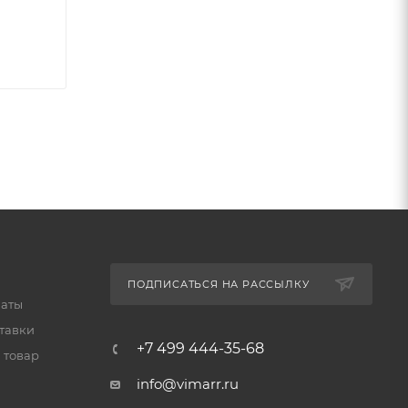
вашем
ПОДПИСАТЬСЯ НА РАССЫЛКУ
латы
тавки
+7 499 444-35-68
 товар
info@vimarr.ru