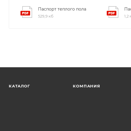
основной системы обогрева, обеспечивая максимал
Паспорт теплого пола
Па
коттедже или доме.
529,9 кб
1,2
4. Контроль качества. На производстве используютс
соответствующие международным стандартам сертифи
долговечность наших продуктов.
КАТАЛОГ
КОМПАНИЯ