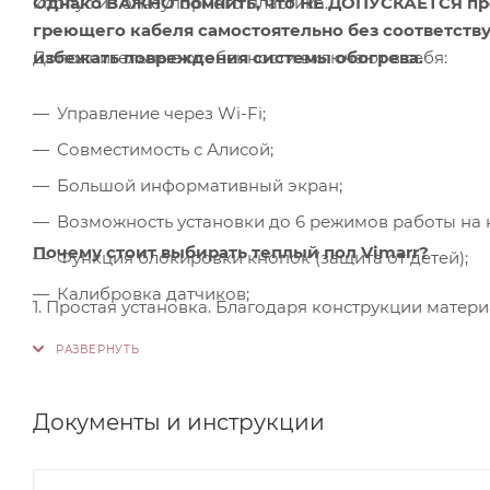
корпус из огнеупорного пластика.
Однако ВАЖНО помнить, что НЕ ДОПУСКАЕТСЯ пр
греющего кабеля самостоятельно без соответств
Дополнительные особенности включают в себя:
избежать повреждения системы обогрева.
Управление через Wi-Fi;
Совместимость с Алисой;
Большой информативный экран;
Возможность установки до 6 режимов работы на 
Почему стоит выбирать теплый пол Vimarr?
Функция блокировки кнопок (защита от детей);
Калибровка датчиков;
1. Простая установка. Благодаря конструкции матер
Энергонезависимая память настроек.
специализированного инструмента.
2. Подходят для ванных. Компактные размеры матов
затраты на монтаж остаются минимальными, делая п
Документы и инструкции
3. Подходят для коттеджей и домов. Большие разме