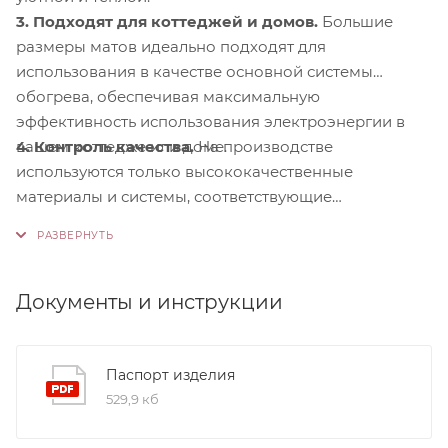
3. Подходят для коттеджей и домов.
Большие
размеры матов идеально подходят для
использования в качестве основной системы
обогрева, обеспечивая максимальную
эффективность использования электроэнергии в
4. Контроль качества.
На производстве
вашем коттедже или доме.
используются только высококачественные
материалы и системы, соответствующие
международным стандартам сертификации ISO
9001:2015. Это обеспечивает надежность и
долговечность наших продуктов.
Документы и инструкции
Паспорт изделия
529,9 кб