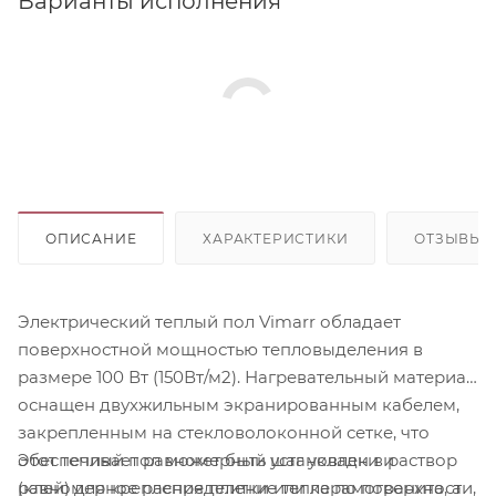
Варианты исполнения
ОПИСАНИЕ
ХАРАКТЕРИСТИКИ
ОТЗЫВЫ
Электрический теплый пол Vimarr обладает
поверхностной мощностью тепловыделения в
размере 100 Вт (150Вт/м2). Нагревательный материал
оснащен двухжильным экранированным кабелем,
закрепленным на стекловолоконной сетке, что
Этот теплый пол может быть установлен в раствор
обеспечивает равномерный шаг укладки и
(клей) для крепления плитки или керамогранита, а
равномерное распределение тепла по поверхности,