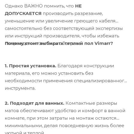
Однако ВАЖНО помнить, что
НЕ
ДОПУСКАЕТСЯ
производить разрезание,
уменьшение или увеличение греющего кабеля
самостоятельно без соответствующей экспертизы
или инструкций производителя, чтобы избежать
Почему стоит выбирать теплый пол Vimarr?
повреждения системы обогрева.
1. Простая установка.
Благодаря конструкции
материала, его можно установить без
необходимости применения специализированного
инструмента.
2. Подходят для ванных.
Компактные размеры
матов обеспечивают удобство и комфорт в ванной
комнате, при этом затраты на монтаж остаются
минимальными, делая повседневную жизнь более
уютной и теплой.