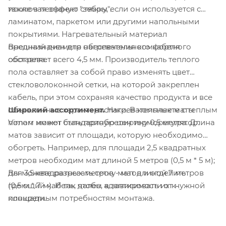
также в песчаную стяжку, если он используется с
исключая эффект "зебры".
ламинатом, паркетом или другими напольными
покрытиями. Нагревательный материал
Внешний диаметр нагревательного кабеля
предназначен для обеспечения комфортного
составляет всего 4,5 мм. Производитель теплого
обогрева.
пола оставляет за собой право изменять цвет
стекловолоконной сетки, на которой закреплен
кабель, при этом сохраняя качество продукта и все
Широкий ассортимент.
Нагревательные маты
объявленные характеристики. В комплекте с теплым
Vimarr имеют стандартную ширину 0,5 метра. Длина
полом может быть приобретен терморегулятор.
матов зависит от площади, которую необходимо
обогреть. Например, для площади 2,5 квадратных
метров необходим мат длиной 5 метров (0,5 м * 5 м);
Вы можете разрезать сетку матов и отделить
для 3,5 квадратных метров - мат длиной 7 метров
греющий кабель, чтобы адаптировать их к
(0,5 м * 7 м). И так далее, в зависимости от нужной
конкретным потребностям монтажа.
площади.