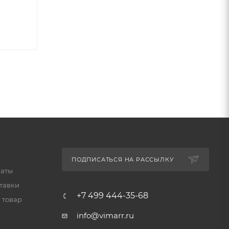
вашем
ПОДПИСАТЬСЯ НА РАССЫЛКУ
латы
тавки
+7 499 444-35-68
 товар
info@vimarr.ru