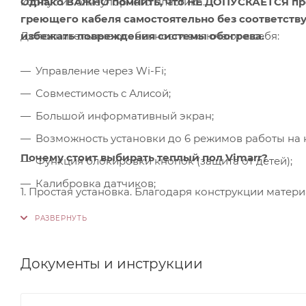
корпус из огнеупорного пластика.
Однако ВАЖНО помнить, что НЕ ДОПУСКАЕТСЯ пр
греющего кабеля самостоятельно без соответств
Дополнительные особенности включают в себя:
избежать повреждения системы обогрева.
Управление через Wi-Fi;
Совместимость с Алисой;
Большой информативный экран;
Возможность установки до 6 режимов работы на 
Почему стоит выбирать теплый пол Vimarr?
Функция блокировки кнопок (защита от детей);
Калибровка датчиков;
1. Простая установка. Благодаря конструкции матер
Энергонезависимая память настроек.
специализированного инструмента.
2. Подходят для ванных. Компактные размеры матов
затраты на монтаж остаются минимальными, делая п
Документы и инструкции
3. Подходят для коттеджей и домов. Большие разме