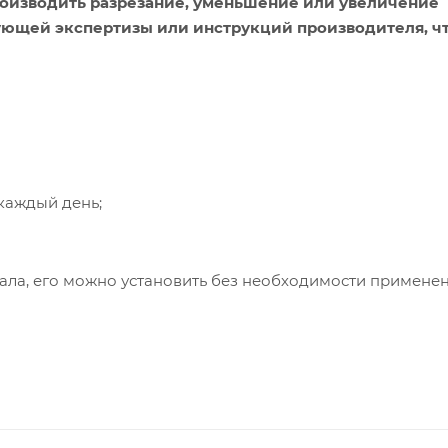
оизводить разрезание, уменьшение или увеличение
ующей экспертизы или инструкций производителя, ч
каждый день;
иала, его можно установить без необходимости примене
 обеспечивают удобство и комфорт в ванной комнате, п
овседневную жизнь более уютной и теплой.
ры матов идеально подходят для использования в качест