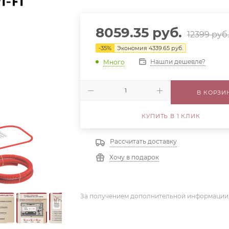
8059.35
руб.
12399
руб
-
35
%
Экономия
4339.65
руб.
Нашли дешевле?
Много
В КОРЗИ
КУПИТЬ В 1 КЛИК
Рассчитать доставку
Хочу в подарок
За получением дополнительной информации,