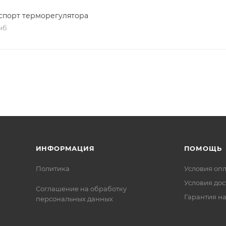
ьную эффективность использования электроэнергии в 
спорт терморегулятора
 мб
я только высококачественные материалы и системы,
кации ISO 9001:2015. Это обеспечивает надежность и
ИНФОРМАЦИЯ
ПОМОЩЬ
Политика
Условия оп
Условия дос
Соглашение на обработку
Гарантия на
персональных данных