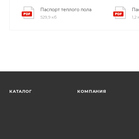
основной системы обогрева, обеспечивая максимал
Паспорт теплого пола
Па
коттедже или доме.
529,9 кб
1,2
4. Контроль качества. На производстве используютс
соответствующие международным стандартам сертифи
долговечность наших продуктов.
КАТАЛОГ
КОМПАНИЯ