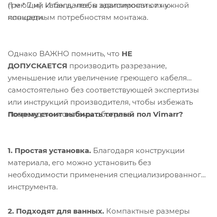
греющий кабель, чтобы адаптировать их к
(1 м * 7 м). И так далее, в зависимости от нужной
конкретным потребностям монтажа.
площади.
Однако ВАЖНО помнить, что
НЕ
ДОПУСКАЕТСЯ
производить разрезание,
уменьшение или увеличение греющего кабеля
самостоятельно без соответствующей экспертизы
или инструкций производителя, чтобы избежать
Почему стоит выбирать теплый пол Vimarr?
повреждения системы обогрева.
1. Простая установка.
Благодаря конструкции
материала, его можно установить без
необходимости применения специализированного
инструмента.
2. Подходят для ванных.
Компактные размеры