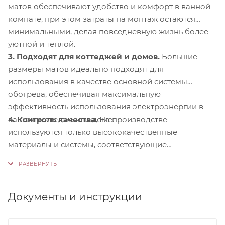
матов обеспечивают удобство и комфорт в ванной
комнате, при этом затраты на монтаж остаются
минимальными, делая повседневную жизнь более
уютной и теплой.
3. Подходят для коттеджей и домов.
Большие
размеры матов идеально подходят для
использования в качестве основной системы
обогрева, обеспечивая максимальную
эффективность использования электроэнергии в
4. Контроль качества.
На производстве
вашем коттедже или доме.
используются только высококачественные
материалы и системы, соответствующие
международным стандартам сертификации ISO
9001:2015. Это обеспечивает надежность и
долговечность наших продуктов.
Документы и инструкции