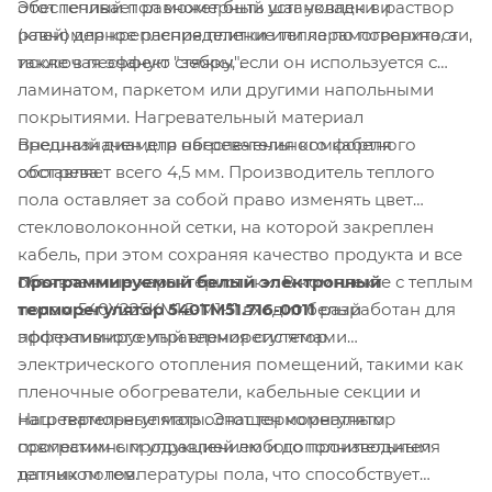
Этот теплый пол может быть установлен в раствор
обеспечивает равномерный шаг укладки и
(клей) для крепления плитки или керамогранита, а
равномерное распределение тепла по поверхности,
также в песчаную стяжку, если он используется с
исключая эффект "зебры".
ламинатом, паркетом или другими напольными
покрытиями. Нагревательный материал
Внешний диаметр нагревательного кабеля
предназначен для обеспечения комфортного
составляет всего 4,5 мм. Производитель теплого
обогрева.
пола оставляет за собой право изменять цвет
стекловолоконной сетки, на которой закреплен
кабель, при этом сохраняя качество продукта и все
Программируемый белый электронный
объявленные характеристики. В комплекте с теплым
терморегулятор 540TM51.716-0011
разработан для
полом 540Y225KM1.5-M1-11 входит белый
эффективного управления системами
программируемый терморегулятор.
электрического отопления помещений, такими как
пленочные обогреватели, кабельные секции и
Наш терморегулятор оснащен комнатным
нагревательные маты. Этот терморегулятор
программным управлением и дополнительным
совместим с продукцией любого производителя
датчиком температуры пола, что способствует
теплых полов.