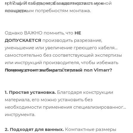
греющий кабель, чтобы адаптировать их к
м * 7 м). И так далее, в зависимости от нужной
конкретным потребностям монтажа.
площади.
Однако ВАЖНО помнить, что
НЕ
ДОПУСКАЕТСЯ
производить разрезание,
уменьшение или увеличение греющего кабеля
самостоятельно без соответствующей экспертизы
или инструкций производителя, чтобы избежать
Почему стоит выбирать теплый пол Vimarr?
повреждения системы обогрева.
1. Простая установка.
Благодаря конструкции
материала, его можно установить без
необходимости применения специализированного
инструмента.
2
. Подходят для ванных.
Компактные размеры