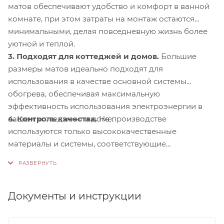
матов обеспечивают удобство и комфорт в ванной
комнате, при этом затраты на монтаж остаются
минимальными, делая повседневную жизнь более
уютной и теплой.
3. Подходят для коттеджей и домов.
Большие
размеры матов идеально подходят для
использования в качестве основной системы
обогрева, обеспечивая максимальную
эффективность использования электроэнергии в
4. Контроль качества.
На производстве
вашем коттедже или доме.
используются только высококачественные
материалы и системы, соответствующие
международным стандартам сертификации ISO
9001:2015. Это обеспечивает надежность и
долговечность наших продуктов.
Документы и инструкции