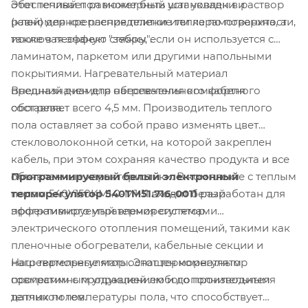
Этот теплый пол может быть установлен в раствор
обеспечивает равномерный шаг укладки и
(клей) для крепления плитки или керамогранита, а
равномерное распределение тепла по поверхности,
также в песчаную стяжку, если он используется с
исключая эффект "зебры".
ламинатом, паркетом или другими напольными
покрытиями. Нагревательный материал
Внешний диаметр нагревательного кабеля
предназначен для обеспечения комфортного
составляет всего 4,5 мм. Производитель теплого
обогрева.
пола оставляет за собой право изменять цвет
стекловолоконной сетки, на которой закреплен
кабель, при этом сохраняя качество продукта и все
Программируемый белый электронный
объявленные характеристики. В комплекте с теплым
терморегулятор 540TM51.716-0011
разработан для
полом 540Y150KM1.0-M1-11 входит белый
эффективного управления системами
программируемый терморегулятор.
электрического отопления помещений, такими как
пленочные обогреватели, кабельные секции и
Наш терморегулятор оснащен комнатным
нагревательные маты. Этот терморегулятор
программным управлением и дополнительным
совместим с продукцией любого производителя
датчиком температуры пола, что способствует
теплых полов.