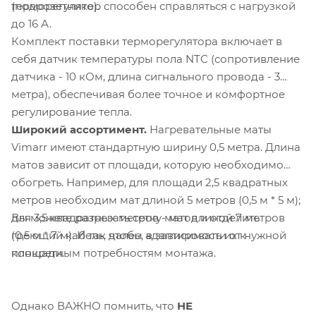
(подрозетнике).
терморегулятор способен справляться с нагрузкой
до 16 А.
Комплект поставки терморегулятора включает в
себя датчик температуры пола NTC (сопротивление
датчика - 10 кОм, длина сигнального провода - 3
метра), обеспечивая более точное и комфортное
регулирование тепла.
Широкий ассортимент.
Нагревательные маты
Vimarr имеют стандартную ширину 0,5 метра. Длина
матов зависит от площади, которую необходимо
обогреть. Например, для площади 2,5 квадратных
метров необходим мат длиной 5 метров (0,5 м * 5 м);
Вы можете разрезать сетку матов и отделить
для 3,5 квадратных метров - мат длиной 7 метров
греющий кабель, чтобы адаптировать их к
(0,5 м * 7 м). И так далее, в зависимости от нужной
конкретным потребностям монтажа.
площади.
Однако ВАЖНО помнить, что
НЕ