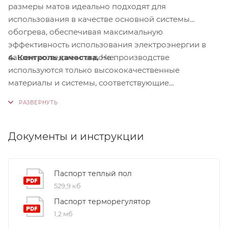
размеры матов идеально подходят для
использования в качестве основной системы
обогрева, обеспечивая максимальную
эффективность использования электроэнергии в
4. Контроль качества.
На производстве
вашем коттедже или доме.
используются только высококачественные
материалы и системы, соответствующие
международным стандартам сертификации ISO
9001:2015. Это обеспечивает надежность и
долговечность наших продуктов.
Документы и инструкции
Паспорт теплый пол
529,9 кб
Паспорт терморегулятор
1,2 мб