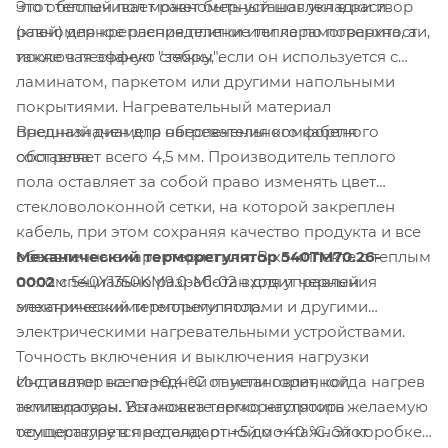
Этот теплый пол может быть установлен в раствор
что обеспечивает равномерный шаг укладки и
(клей) для крепления плитки или керамогранита, а
равномерное распределение тепла по поверхности,
также в песчаную стяжку, если он используется с
исключая эффект "зебры".
ламинатом, паркетом или другими напольными
покрытиями. Нагревательный материал
Внешний диаметр нагревательного кабеля
предназначен для обеспечения комфортного
составляет всего 4,5 мм. Производитель теплого
обогрева.
пола оставляет за собой право изменять цвет
стекловолоконной сетки, на которой закреплен
кабель, при этом сохраняя качество продукта и все
Механический терморегулятор 540TM70.26-
объявленные характеристики. В комплекте с теплым
0002
специально разработан для управления
полом 540Y1350KM9.0-M1-02 входит черный
электрическими теплыми полами и другими
механический терморегулятор.
электрическими нагревательными устройствами.
Точность включения и выключения нагрузки
Индикатор на передней панели горит, когда нагрев
составляет всего +0,4 °C от установленной
активирован. Установка терморегулятора
температуры. Вы можете легко настроить желаемую
осуществляется в стандартной монтажной коробке
температуру в пределах от +5 до +40 °C. Этот