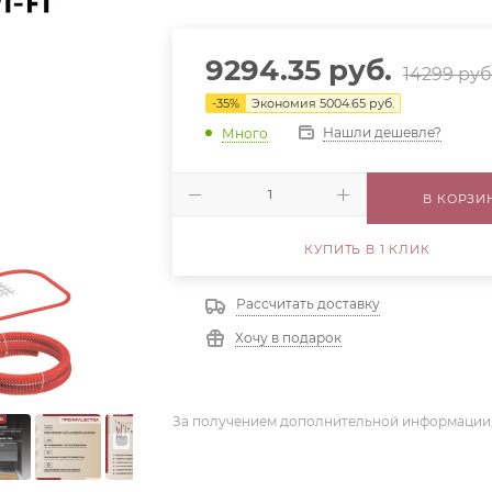
9294.35
руб.
14299
руб
-
35
%
Экономия
5004.65
руб.
Нашли дешевле?
Много
В КОРЗИ
КУПИТЬ В 1 КЛИК
Рассчитать доставку
Хочу в подарок
За получением дополнительной информации,