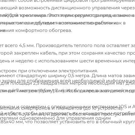
тавляет собой встроенный цифровой программируемый
ивающий возможность дистанционного управления через
лей) для крепления плитки или керамогранита, а также в
 любой точки мира. Этот терморегулятор предназначен
м, паркетом или другими напольными покрытиями.
ичных типов и обладает возможностью работы как в
чения комфортного обогрева.
ия.
 всего 4,5 мм. Производитель теплого пола оставляет з
торой закреплен кабель, при этом сохраняя качество пр
ень и неделю с использованием шести временных инте
строек при отключении электропитания.
имеют стандартную ширину 0,5 метра. Длина матов зави
экран для отображения всей необходимой информаци
 для площади 2,5 квадратных метров необходим мат дли
сти датчика температуры пола, блокировка от детей и д
длиной 7 метров (0,5 м * 7 м). И так далее, в зависимости 
раном и совместим с операционными системами IOS и A
ольких смартфонов и планшетов (до 10 устройств).
ий кабель, чтобы адаптировать их к конкретным потребн
t Life, Tuya Smart, и другие, обеспечивая простую инте
ателями одновременно для управления одним
85х40 мм, что позволяет установить его в обычный круг