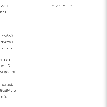
 Wi-Fi
ЗАДАТЬ ВОПРОС
 для
а собой
одукта и
рвалов.
сит от
и.
ной 5
ругие
от нужной
ndroid.
остям
грацию в
лый